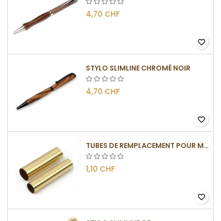
4,70 CHF
favorite_border
STYLO SLIMLINE CHROMÉ NOIR
4,70 CHF
favorite_border
TUBES DE REMPLACEMENT POUR MÉCANISMES SLIMLINE
1,10 CHF
favorite_border