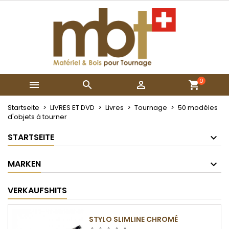
×
×
×
My wishlists
Wunschliste erstellen
Anmelden
Create new list
add_circle_outline
Sie müssen angemeldet sein, um Artikel Ihrer
Name der Wunschliste
Wunschliste hinzufügen zu können.
0



Abbrechen
Anmelden
Abbrechen
Wunschliste erstellen
Startseite
LIVRES ET DVD
Livres
Tournage
50 modèles
d'objets à tourner
STARTSEITE
MARKEN
VERKAUFSHITS
STYLO SLIMLINE CHROMÉ