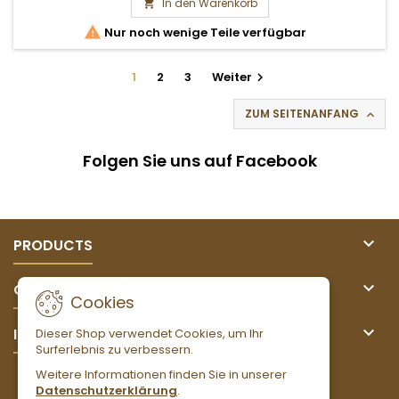
In den Warenkorb


Nur noch wenige Teile verfügbar
1
2
3
Weiter

ZUM SEITENANFANG

Folgen Sie uns auf Facebook

PRODUCTS

OUR COMPANY
Cookies

IHR KONTO
Dieser Shop verwendet Cookies, um Ihr
Surferlebnis zu verbessern.
Weitere Informationen finden Sie in unserer
NEWSLETTER
Datenschutzerklärung
.