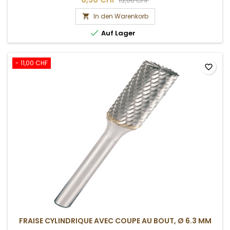
13,00 CHF
In den Warenkorb


Auf Lager
- 11,00 CHF
favorite_border
FRAISE CYLINDRIQUE AVEC COUPE AU BOUT, Ø 6.3 MM