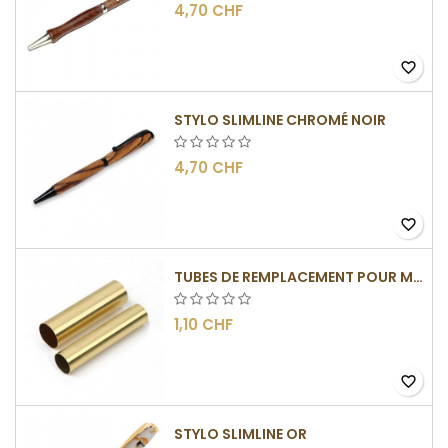
4,70 CHF
favorite_border
STYLO SLIMLINE CHROMÉ NOIR
4,70 CHF
favorite_border
TUBES DE REMPLACEMENT POUR MÉCANISMES SLIMLINE
1,10 CHF
favorite_border
STYLO SLIMLINE OR