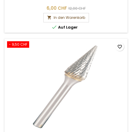
6,00 CHF
12,00 CHF
In den Warenkorb


Auf Lager
- 9,50 CHF
favorite_border