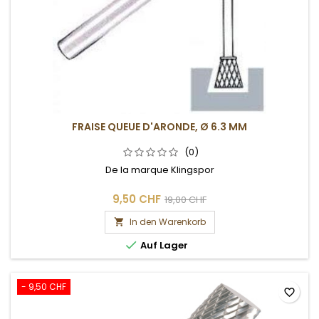
FRAISE QUEUE D'ARONDE, Ø 6.3 MM
(0)
De la marque Klingspor
9,50 CHF
19,00 CHF
In den Warenkorb


Auf Lager
- 9,50 CHF
favorite_border