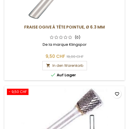
FRAISE OGIVE À TÊTE POINTUE, Ø 6.3 MM
(0)
De la marque Klingspor
9,50 CHF
19,00 CHF
In den Warenkorb


Auf Lager
- 9,50 CHF
favorite_border