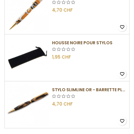
4,70 CHF
favorite_border
HOUSSE NOIRE POUR STYLOS
1,95 CHF
favorite_border
STYLO SLIMLINE OR - BARRETTE PLATE
4,70 CHF
favorite_border