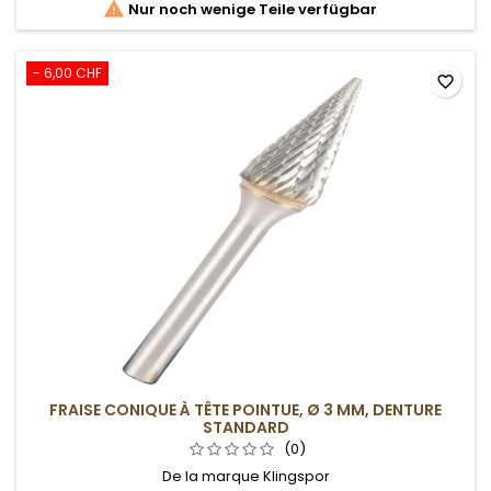

Nur noch wenige Teile verfügbar
- 6,00 CHF
favorite_border
FRAISE CONIQUE À TÊTE POINTUE, Ø 3 MM, DENTURE
STANDARD
(0)
De la marque Klingspor