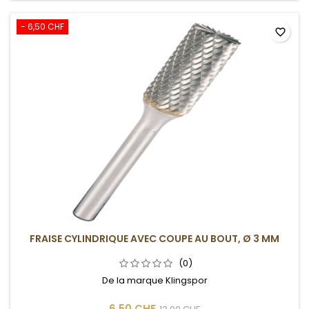
- 6,50 CHF
favorite_border
FRAISE CYLINDRIQUE AVEC COUPE AU BOUT, Ø 3 MM
(0)
De la marque Klingspor
6,50 CHF