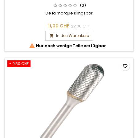
(0)
De la marque Klingspor
11,00 CHF
22,00 CHF
In den Warenkorb


Nur noch wenige Teile verfügbar
- 9,50 CHF
favorite_border