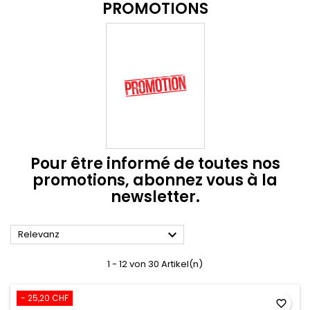
PROMOTIONS
Pour être informé de toutes nos
promotions, abonnez vous à la
newsletter.

Relevanz
1 - 12 von 30 Artikel(n)
- 25,20 CHF
favorite_border