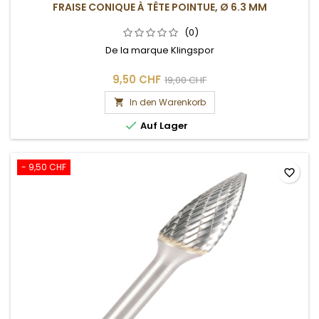
FRAISE CONIQUE À TÊTE POINTUE, Ø 6.3 MM
(0)
De la marque Klingspor
9,50 CHF
19,00 CHF
In den Warenkorb


Auf Lager
- 9,50 CHF
favorite_border