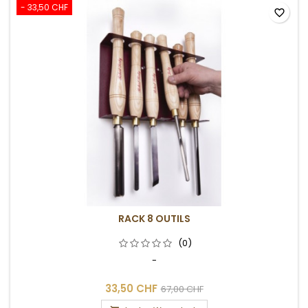
- 33,50 CHF
favorite_border
RACK 8 OUTILS
(0)
-
33,50 CHF
67,00 CHF