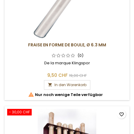
FRAISE EN FORME DE BOULE, Ø 6.3 MM
(0)
De la marque Klingspor
9,50 CHF
19,00 CHF
In den Warenkorb


Nur noch wenige Teile verfügbar
- 30,00 CHF
favorite_border