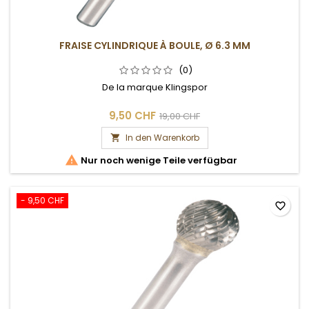
FRAISE CYLINDRIQUE À BOULE, Ø 6.3 MM
(0)
De la marque Klingspor
9,50 CHF
19,00 CHF
In den Warenkorb


Nur noch wenige Teile verfügbar
- 9,50 CHF
favorite_border