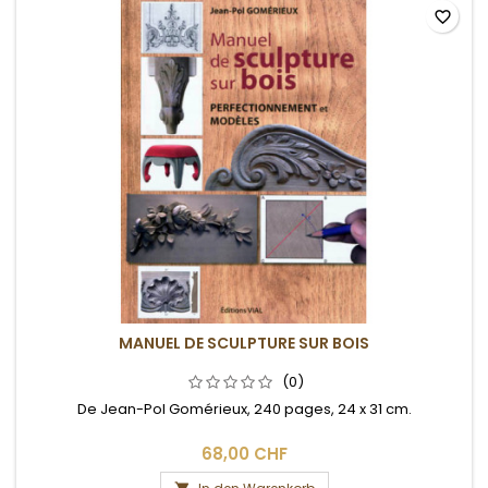
favorite_border
MANUEL DE SCULPTURE SUR BOIS
(0)
De Jean-Pol Gomérieux, 240 pages, 24 x 31 cm.
68,00 CHF