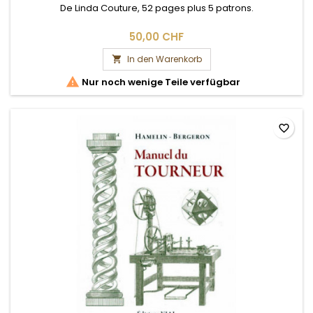
De Linda Couture, 52 pages plus 5 patrons.
50,00 CHF
In den Warenkorb


Nur noch wenige Teile verfügbar
favorite_border