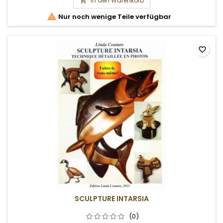
In den Warenkorb


Nur noch wenige Teile verfügbar
favorite_border
SCULPTURE INTARSIA
(0)