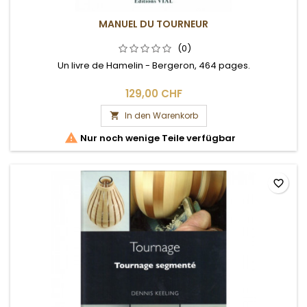
MANUEL DU TOURNEUR
(0)
Un livre de Hamelin - Bergeron, 464 pages.
129,00 CHF
In den Warenkorb


Nur noch wenige Teile verfügbar
favorite_border