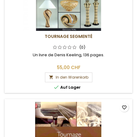
TOURNAGE SEGMENTÉ
(0)
Un livre de Denis Keeling, 136 pages.
55,00 CHF
In den Warenkorb


Auf Lager
favorite_border