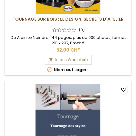
TOURNAGE SUR BOIS : LE DESIGN, SECRETS D'ATELIER
(0)
De Alain Le Neindre, 144 pages, plus de 900 photos, format
210 x 297, Broché
52,00 CHF
In den Warenkorb


Nicht auf Lager
favorite_border