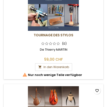
TOURNAGE DES STYLOS
(0)
De Thierry MARTIN
59,00 CHF
In den Warenkorb


Nur noch wenige Teile verfügbar
favorite_border