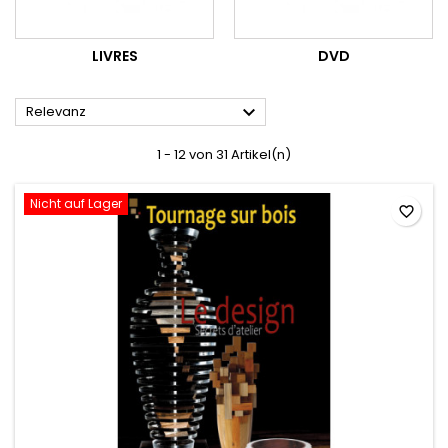
LIVRES
DVD

Relevanz
1 - 12 von 31 Artikel(n)
Nicht auf Lager
favorite_border