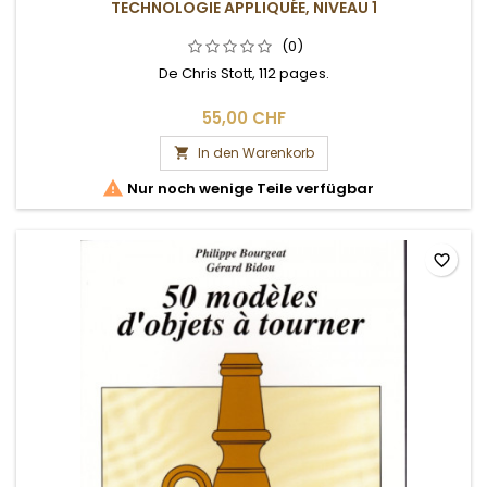
TECHNOLOGIE APPLIQUÉE, NIVEAU 1
(0)
De Chris Stott, 112 pages.
55,00 CHF
In den Warenkorb


Nur noch wenige Teile verfügbar
favorite_border