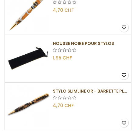
4,70 CHF
favorite_border
HOUSSE NOIRE POUR STYLOS
1,95 CHF
favorite_border
STYLO SLIMLINE OR - BARRETTE PLATE
4,70 CHF
favorite_border