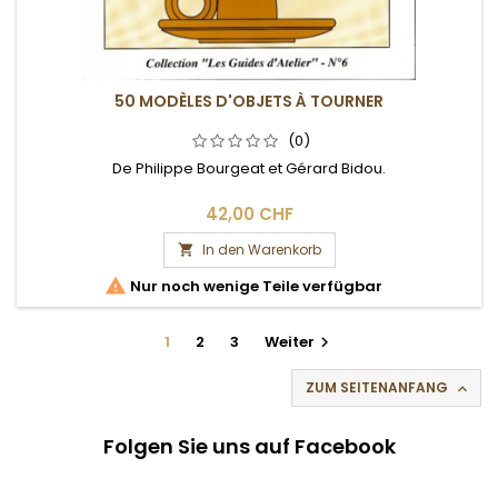
50 MODÈLES D'OBJETS À TOURNER
(0)
De Philippe Bourgeat et Gérard Bidou.
42,00 CHF
In den Warenkorb


Nur noch wenige Teile verfügbar
1
2
3
Weiter

ZUM SEITENANFANG

Folgen Sie uns auf Facebook