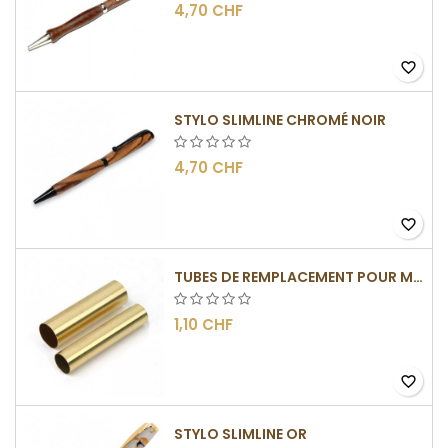
4,70 CHF
favorite_border
STYLO SLIMLINE CHROMÉ NOIR
4,70 CHF
favorite_border
TUBES DE REMPLACEMENT POUR MÉCANISMES SLIMLINE
1,10 CHF
favorite_border
STYLO SLIMLINE OR