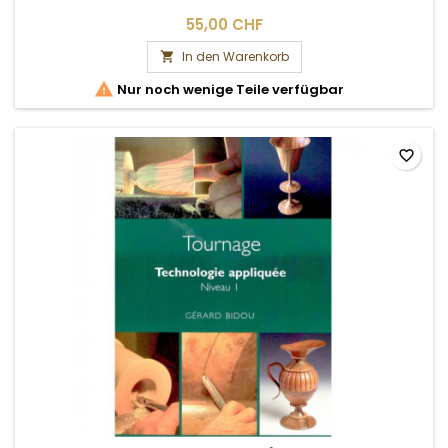
55,00 CHF
In den Warenkorb


Nur noch wenige Teile verfügbar
favorite_border