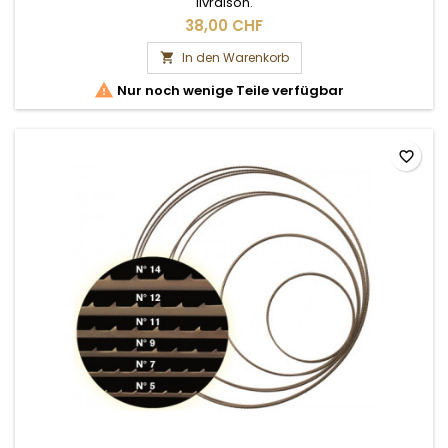
livraison.
38,00 CHF
In den Warenkorb


Nur noch wenige Teile verfügbar
favorite_border