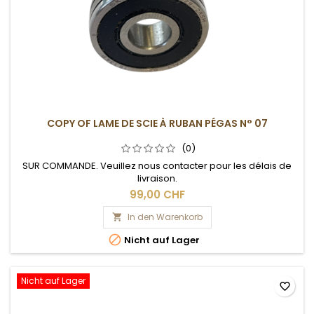
COPY OF LAME DE SCIE À RUBAN PÉGAS N° 07
(0)
SUR COMMANDE. Veuillez nous contacter pour les délais de
livraison.
99,00 CHF
In den Warenkorb


Nicht auf Lager
Nicht auf Lager
favorite_border