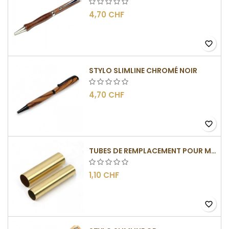
4,70 CHF
favorite_border
STYLO SLIMLINE CHROMÉ NOIR
4,70 CHF
favorite_border
TUBES DE REMPLACEMENT POUR MÉCANISMES SLIMLINE
1,10 CHF
favorite_border