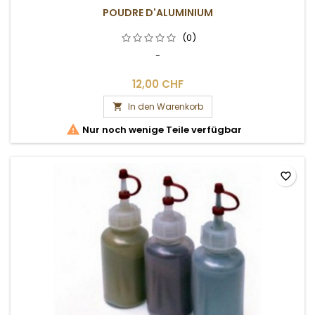
POUDRE D'ALUMINIUM
(0)
-
12,00 CHF
In den Warenkorb


Nur noch wenige Teile verfügbar
favorite_border