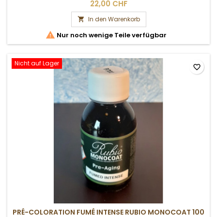
22,00 CHF
In den Warenkorb


Nur noch wenige Teile verfügbar
Nicht auf Lager
favorite_border
PRÉ-COLORATION FUMÉ INTENSE RUBIO MONOCOAT 100