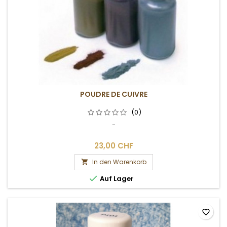
POUDRE DE CUIVRE
(0)
-
23,00 CHF
In den Warenkorb


Auf Lager
favorite_border