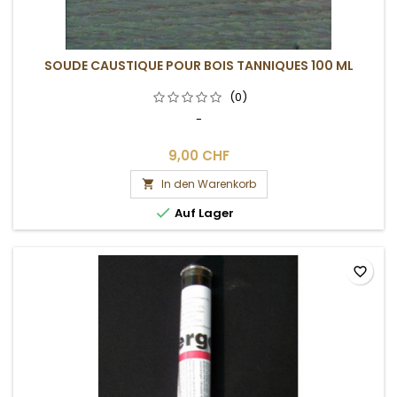
SOUDE CAUSTIQUE POUR BOIS TANNIQUES 100 ML
(0)
-
9,00 CHF
In den Warenkorb


Auf Lager
favorite_border