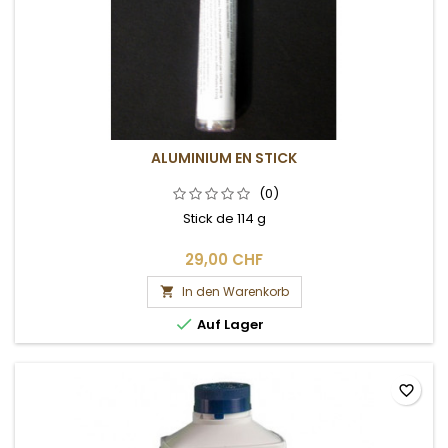
ALUMINIUM EN STICK
(0)
Stick de 114 g
29,00 CHF
In den Warenkorb


Auf Lager
favorite_border