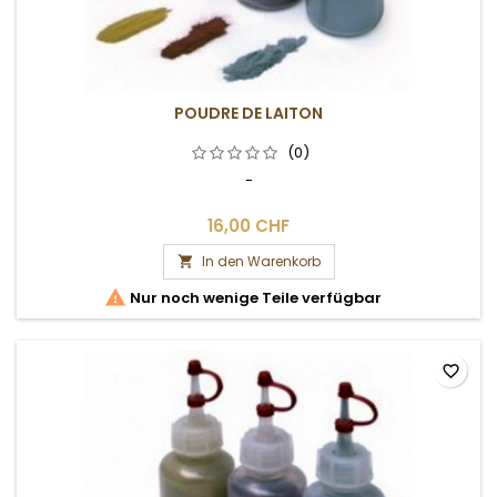
POUDRE DE LAITON
(0)
-
16,00 CHF
In den Warenkorb


Nur noch wenige Teile verfügbar
favorite_border