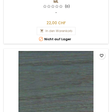
ML
(0)
-
22,00 CHF
In den Warenkorb


Nicht auf Lager
favorite_border