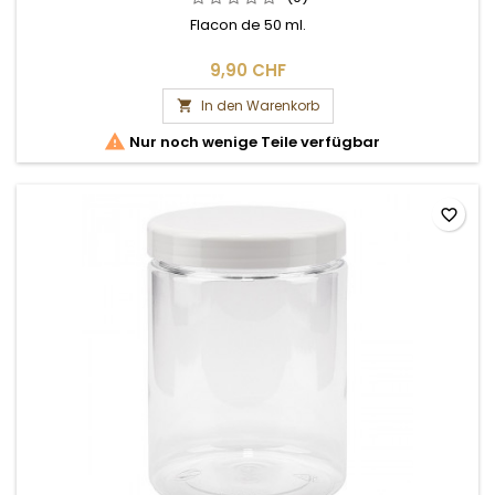
Flacon de 50 ml.
9,90 CHF
In den Warenkorb


Nur noch wenige Teile verfügbar
favorite_border