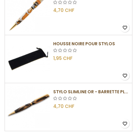
4,70 CHF
favorite_border
HOUSSE NOIRE POUR STYLOS
1,95 CHF
favorite_border
STYLO SLIMLINE OR - BARRETTE PLATE
4,70 CHF
favorite_border