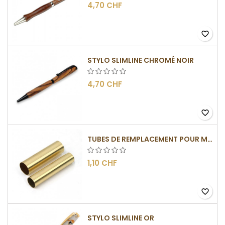
4,70 CHF
favorite_border
STYLO SLIMLINE CHROMÉ NOIR
4,70 CHF
favorite_border
TUBES DE REMPLACEMENT POUR MÉCANISMES SLIMLINE
1,10 CHF
favorite_border
STYLO SLIMLINE OR