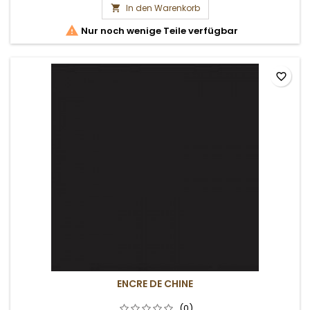
In den Warenkorb


Nur noch wenige Teile verfügbar
favorite_border
ENCRE DE CHINE
(0)