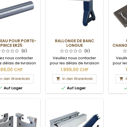
EAU POUR PORTE-
RALLONGE DE BANC
PINCE ER25
LONGUE
CHANG
P
(0)
(0)
lez nous contacter
Veuillez nous contacter
Veuil
s délais de livraison
pour les délais de livraison
pour les
les frais de port.
et les frais de port.
et 
89,00 CHF
1.999,00 CHF
In den Warenkorb
In den Warenkorb




Auf Lager
Auf Lager