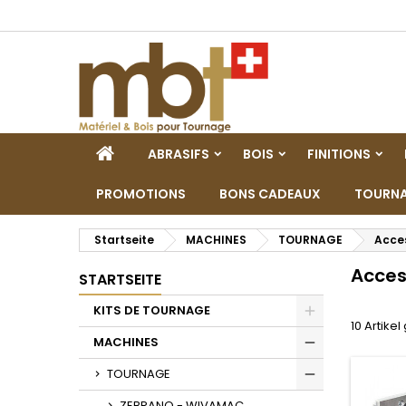
M
(
W
A
add_circle_outline
((
Si
Na
zu
STARTSEITE
ABRASIFS
BOIS
FINITIONS
PROMOTIONS
BONS CADEAUX
TOURNA
Startseite
MACHINES
TOURNAGE
Acces
Acces
STARTSEITE
KITS DE TOURNAGE
10 Artike
Toggle
MACHINES
Toggle
TOURNAGE
Toggle
ZEBRANO - WIVAMAC