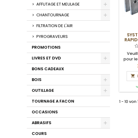
Toggle
AFFUTAGE ET MEULAGE
Toggle
CHANTOURNAGE
Toggle
FILTRATION DE L'AIR
SYST
PYROGRAVEURS
RAPID
PROMOTIONS
Veuil
LIVRES ET DVD
pour le
et 
Toggle
BONS CADEAUX

BOIS
Toggle
OUTILLAGE
Toggle
TOURNAGE A FACON
1 - 10 von
OCCASIONS
ABRASIFS
Toggle
COURS