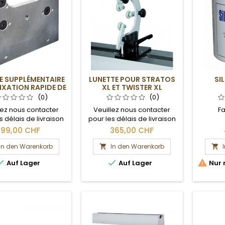
E SUPPLÉMENTAIRE
LUNETTE POUR STRATOS
SI
IXATION RAPIDE DE
XL ET TWISTER XL
LA RALLONGE
(0)
(0)
lez nous contacter
Veuillez nous contacter
Fa
s délais de livraison
pour les délais de livraison
les frais de port.
et les frais de port.
99,00 CHF
365,00 CHF
In den Warenkorb
In den Warenkorb





Auf Lager
Auf Lager
Nur 