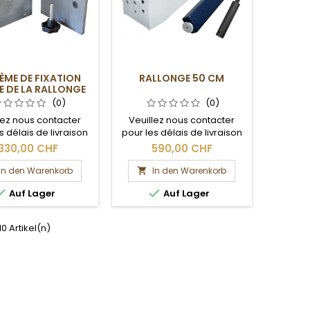
ÈME DE FIXATION
RALLONGE 50 CM
E DE LA RALLONGE
(0)
(0)
lez nous contacter
Veuillez nous contacter
s délais de livraison
pour les délais de livraison
les frais de port.
et les frais de port.
330,00 CHF
590,00 CHF
In den Warenkorb
In den Warenkorb



Auf Lager
Auf Lager
 10 Artikel(n)