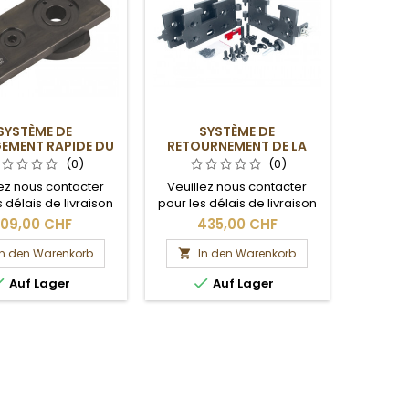
SYSTÈME DE
SYSTÈME DE
EMENT RAPIDE DU
RETOURNEMENT DE LA
ORTE-OUTIL
RALLONGE
(0)
(0)
lez nous contacter
Veuillez nous contacter
 délais de livraison
pour les délais de livraison
les frais de port.
et les frais de port.
109,00 CHF
435,00 CHF
In den Warenkorb
In den Warenkorb



Auf Lager
Auf Lager