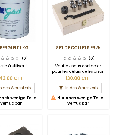
LBERGLEIT 1 KG
SET DE COLLETS ER25
(0)
(0)
cile à utiliser !
Veuillez nous contacter
pour les délais de livraison
et les frais de port.
43,00 CHF
130,00 CHF
In den Warenkorb
In den Warenkorb


noch wenige Teile
Nur noch wenige Teile
verfügbar
verfügbar