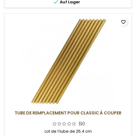

Auf Lager
favorite_border
TUBE DE REMPLACEMENT POUR CLASSIC À COUPER
(0)
Lot de 1 tube de 25.4 cm