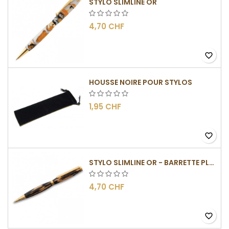
STYLO SLIMLINE OR
4,70 CHF
favorite_border
HOUSSE NOIRE POUR STYLOS
1,95 CHF
favorite_border
STYLO SLIMLINE OR - BARRETTE PLATE
4,70 CHF
favorite_border