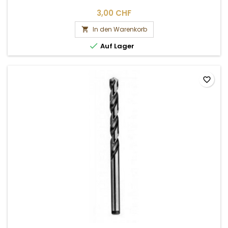
3,00 CHF
In den Warenkorb


Auf Lager
favorite_border