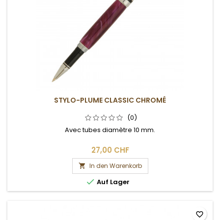
STYLO-PLUME CLASSIC CHROMÉ
(0)
Avec tubes diamètre 10 mm.
27,00 CHF
In den Warenkorb


Auf Lager
favorite_border