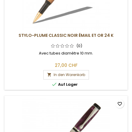
STYLO-PLUME CLASSIC NOIR ÉMAIL ET OR 24 K
(0)
Avec tubes diamètre 10 mm.
27,00 CHF
In den Warenkorb


Auf Lager
favorite_border