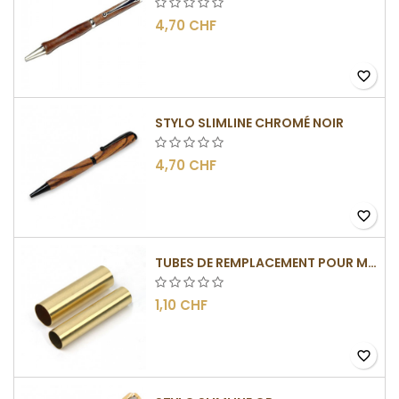
4,70 CHF
favorite_border
STYLO SLIMLINE CHROMÉ NOIR
4,70 CHF
favorite_border
TUBES DE REMPLACEMENT POUR MÉCANISMES SLIMLINE
1,10 CHF
favorite_border