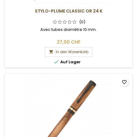
STYLO-PLUME CLASSIC OR 24 K
(0)
Avec tubes diamètre 10 mm.
27,00 CHF
In den Warenkorb


Auf Lager
favorite_border