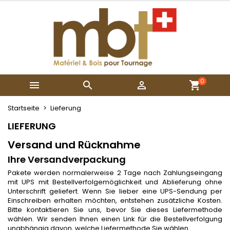
×
×
×
×
My wishlists
((modalTitle))
Wunschliste erstellen
Anmelden
Create new list
add_circle_outline
((confirmMessage))
Sie müssen angemeldet sein, um Artikel Ihrer
Name der Wunschliste
Wunschliste hinzufügen zu können.
((cancelText))
((modalDeleteText))
0



Abbrechen
Anmelden
Abbrechen
Wunschliste erstellen
Startseite
Lieferung
LIEFERUNG
Versand und Rücknahme
Ihre Versandverpackung
Pakete werden normalerweise 2 Tage nach Zahlungseingang
mit UPS mit Bestellverfolgemöglichkeit und Ablieferung ohne
Unterschrift geliefert. Wenn Sie lieber eine UPS-Sendung per
Einschreiben erhalten möchten, entstehen zusätzliche Kosten.
Bitte kontaktieren Sie uns, bevor Sie dieses Liefermethode
wählen. Wir senden Ihnen einen Link für die Bestellverfolgung
unabhängig davon, welche Liefermethode Sie wählen.