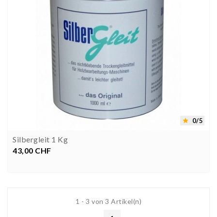
0/5

Silbergleit 1 Kg
43,00 CHF
Preis


1 - 3 von 3 Artikel(n)