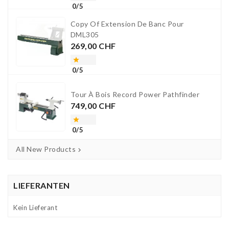
0/5
Copy Of Extension De Banc Pour
DML305
Preis
269,00 CHF

0/5
Tour À Bois Record Power Pathfinder
Preis
749,00 CHF

0/5
All New Products

LIEFERANTEN
Kein Lieferant