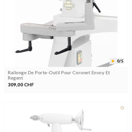
0/5

Rallonge De Porte-Outil Pour Coronet Envoy Et
Regent
309,00 CHF
Preis


