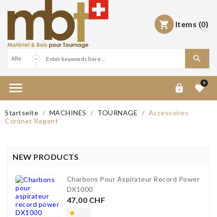
Items
(0)



0


Startseite
MACHINES
TOURNAGE
Accessoires
Coronet Regent
NEW PRODUCTS
Charbons Pour Aspirateur Record Power
DX1000
Preis
47,00 CHF
