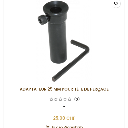
favorite_border
ADAPTATEUR 25 MM POUR TÊTE DE PERÇAGE
(0)
-
25,00 CHF
In den Warenkorb
