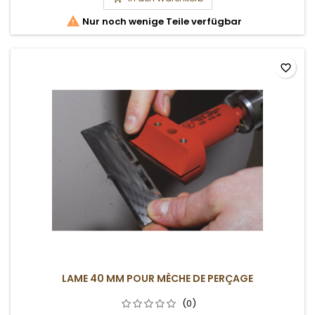

Nur noch wenige Teile verfügbar
favorite_border
LAME 40 MM POUR MÈCHE DE PERÇAGE
(0)