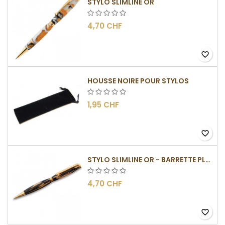
STYLO SLIMLINE OR
4,70 CHF
favorite_border
HOUSSE NOIRE POUR STYLOS
1,95 CHF
favorite_border
STYLO SLIMLINE OR - BARRETTE PLATE
4,70 CHF
favorite_border