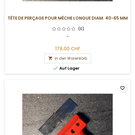
TÊTE DE PERÇAGE POUR MÈCHE LONGUE DIAM. 40-65 MM
(0)
-
179,00 CHF
In den Warenkorb


Auf Lager
favorite_border