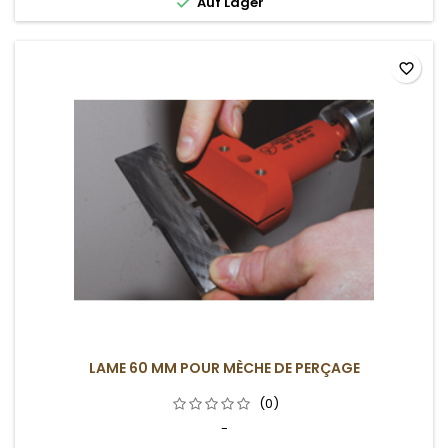

Auf Lager
favorite_border
LAME 60 MM POUR MÈCHE DE PERÇAGE
(0)
-