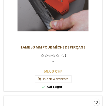
LAME 50 MM POUR MÈCHE DE PERÇAGE
(0)
-
59,00 CHF
In den Warenkorb


Auf Lager
favorite_border