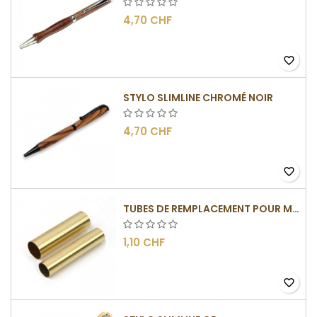
4,70 CHF
favorite_border
STYLO SLIMLINE CHROMÉ NOIR
4,70 CHF
favorite_border
TUBES DE REMPLACEMENT POUR MÉCANISMES SLIMLINE
1,10 CHF
favorite_border