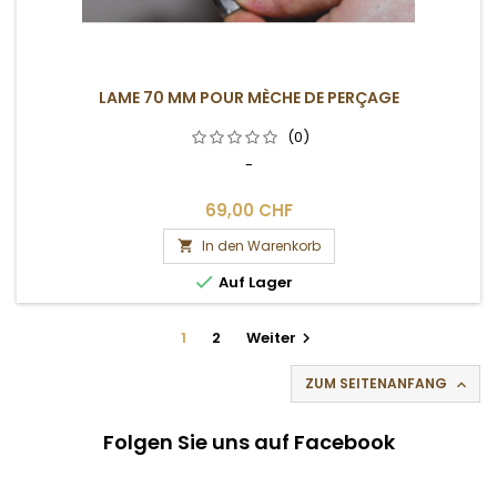
LAME 70 MM POUR MÈCHE DE PERÇAGE
(0)
-
69,00 CHF
In den Warenkorb


Auf Lager
1
2
Weiter

ZUM SEITENANFANG

Folgen Sie uns auf Facebook