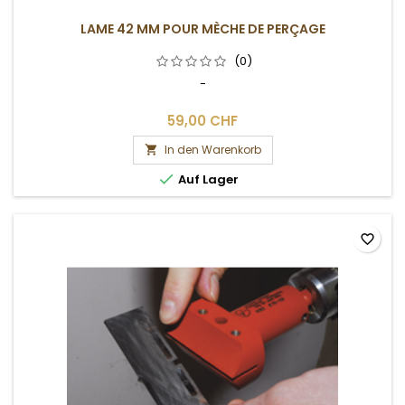
LAME 42 MM POUR MÈCHE DE PERÇAGE
(0)
-
59,00 CHF
In den Warenkorb


Auf Lager
favorite_border