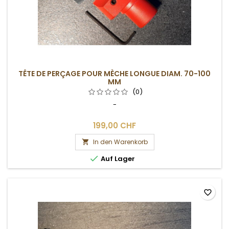
TÊTE DE PERÇAGE POUR MÈCHE LONGUE DIAM. 70-100
MM
(0)
-
199,00 CHF
In den Warenkorb


Auf Lager
favorite_border