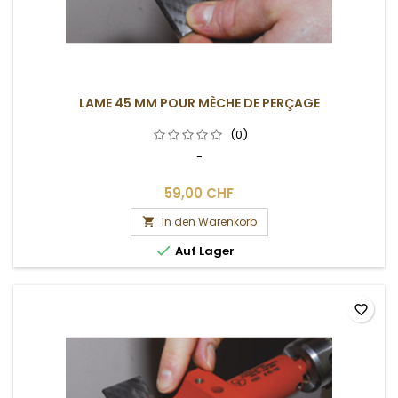
LAME 45 MM POUR MÈCHE DE PERÇAGE
(0)
-
59,00 CHF
In den Warenkorb


Auf Lager
favorite_border