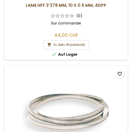
LAME HFF 3'378 MM, 10 X 0.5 MM, 4DPP
(0)
Sur commande
44,00 CHF
In den Warenkorb


Auf Lager
favorite_border