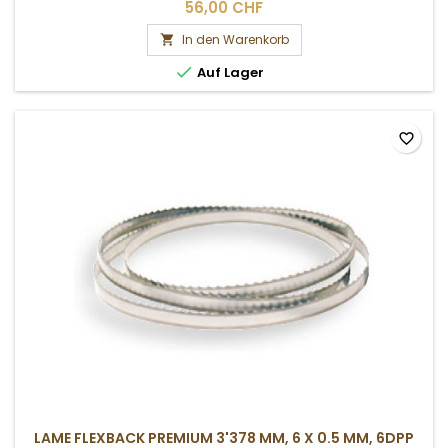
56,00 CHF
In den Warenkorb


Auf Lager
favorite_border
LAME FLEXBACK PREMIUM 3'378 MM, 6 X 0.5 MM, 6DPP