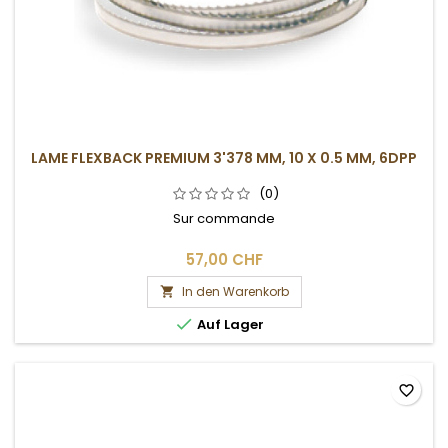
LAME FLEXBACK PREMIUM 3'378 MM, 10 X 0.5 MM, 6DPP
(0)
Sur commande
57,00 CHF
In den Warenkorb


Auf Lager
favorite_border