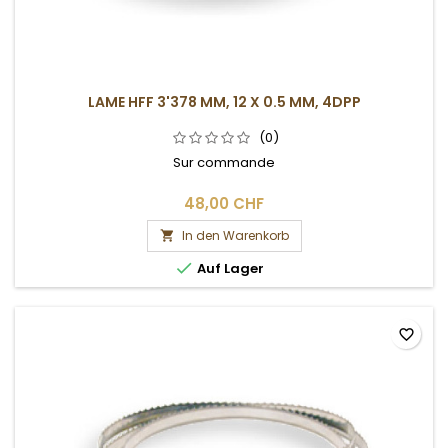
LAME HFF 3'378 MM, 12 X 0.5 MM, 4DPP
(0)
Sur commande
48,00 CHF
In den Warenkorb


Auf Lager
favorite_border