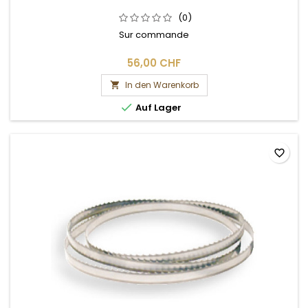
(0)
Sur commande
56,00 CHF
In den Warenkorb


Auf Lager
favorite_border