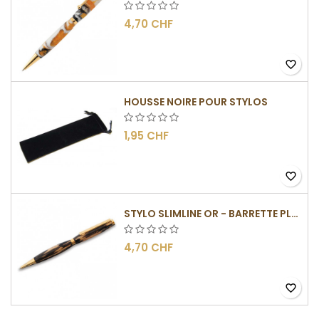
4,70 CHF
favorite_border
HOUSSE NOIRE POUR STYLOS
1,95 CHF
favorite_border
STYLO SLIMLINE OR - BARRETTE PLATE
4,70 CHF
favorite_border