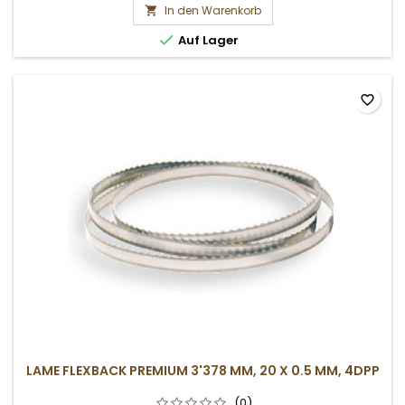
In den Warenkorb


Auf Lager
favorite_border
LAME FLEXBACK PREMIUM 3'378 MM, 20 X 0.5 MM, 4DPP
(0)