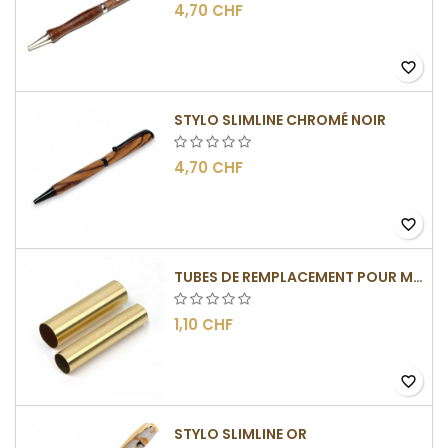
4,70 CHF
favorite_border
STYLO SLIMLINE CHROMÉ NOIR
4,70 CHF
favorite_border
TUBES DE REMPLACEMENT POUR MÉCANISMES SLIMLINE
1,10 CHF
favorite_border
STYLO SLIMLINE OR