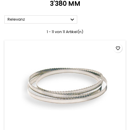
3'380 MM

Relevanz
1 - 11 von 11 Artikel(n)
favorite_border