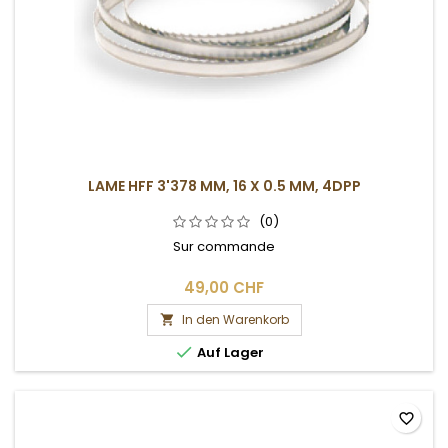
LAME HFF 3'378 MM, 16 X 0.5 MM, 4DPP
(0)
Sur commande
49,00 CHF
In den Warenkorb


Auf Lager
favorite_border