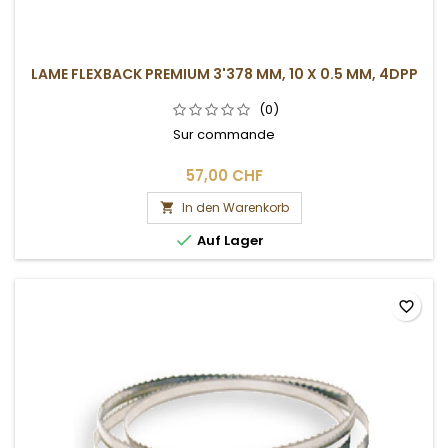
LAME FLEXBACK PREMIUM 3'378 MM, 10 X 0.5 MM, 4DPP
(0)
Sur commande
57,00 CHF
In den Warenkorb


Auf Lager
favorite_border