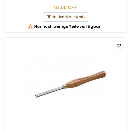
63,00 CHF
In den Warenkorb


Nur noch wenige Teile verfügbar
favorite_border