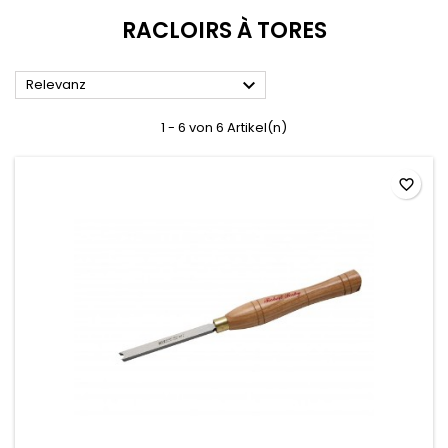
RACLOIRS À TORES

Relevanz
1 - 6 von 6 Artikel(n)
favorite_border