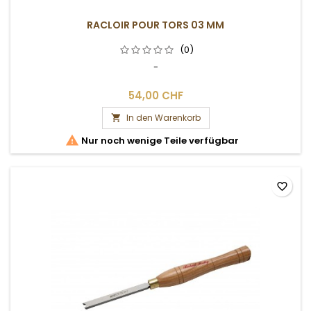
RACLOIR POUR TORS 03 MM
(0)
-
54,00 CHF
In den Warenkorb


Nur noch wenige Teile verfügbar
favorite_border