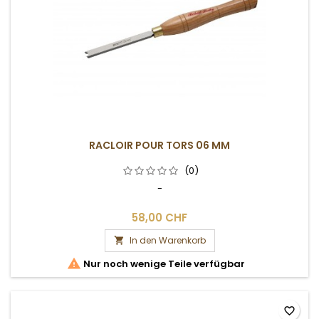
RACLOIR POUR TORS 06 MM
(0)
-
58,00 CHF
In den Warenkorb


Nur noch wenige Teile verfügbar
favorite_border