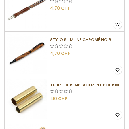
4,70 CHF
favorite_border
STYLO SLIMLINE CHROMÉ NOIR
4,70 CHF
favorite_border
TUBES DE REMPLACEMENT POUR MÉCANISMES SLIMLINE
1,10 CHF
favorite_border