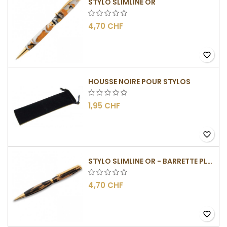
STYLO SLIMLINE OR
4,70 CHF
favorite_border
HOUSSE NOIRE POUR STYLOS
1,95 CHF
favorite_border
STYLO SLIMLINE OR - BARRETTE PLATE
4,70 CHF
favorite_border