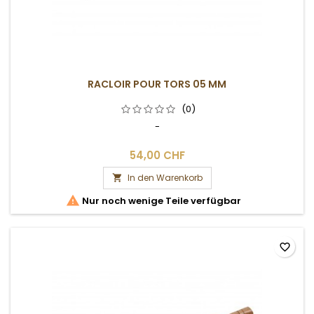
RACLOIR POUR TORS 05 MM
(0)
-
54,00 CHF
In den Warenkorb


Nur noch wenige Teile verfügbar
favorite_border