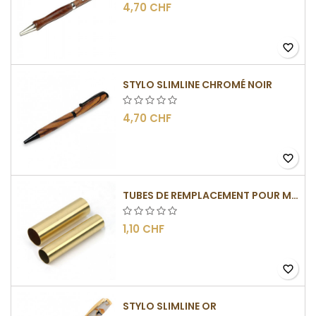
4,70 CHF
favorite_border
STYLO SLIMLINE CHROMÉ NOIR
4,70 CHF
favorite_border
TUBES DE REMPLACEMENT POUR MÉCANISMES SLIMLINE
1,10 CHF
favorite_border
STYLO SLIMLINE OR