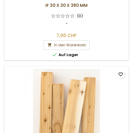
IF 30 X 30 X 380 MM
(0)
-
7,00 CHF
In den Warenkorb


Auf Lager
favorite_border