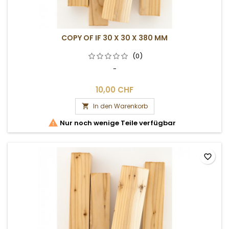
COPY OF IF 30 X 30 X 380 MM
(0)
-
10,00 CHF
In den Warenkorb


Nur noch wenige Teile verfügbar
favorite_border