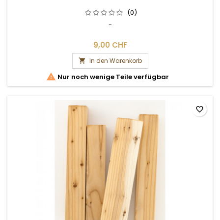
(0)
-
9,00 CHF
In den Warenkorb


Nur noch wenige Teile verfügbar
favorite_border