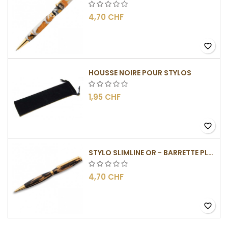
4,70 CHF
favorite_border
HOUSSE NOIRE POUR STYLOS
1,95 CHF
favorite_border
STYLO SLIMLINE OR - BARRETTE PLATE
4,70 CHF
favorite_border