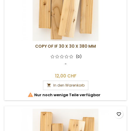
COPY OF IF 30 X 30 X 380 MM
(0)
-
12,00 CHF
In den Warenkorb


Nur noch wenige Teile verfügbar
favorite_border