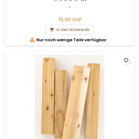
-
75,00 CHF
In den Warenkorb


Nur noch wenige Teile verfügbar
favorite_border