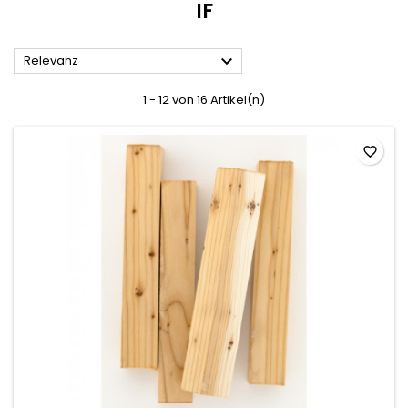
IF

Relevanz
1 - 12 von 16 Artikel(n)
favorite_border