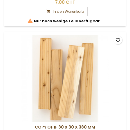
7,00 CHF
In den Warenkorb


Nur noch wenige Teile verfügbar
favorite_border
COPY OF IF 30 X 30 X 380 MM