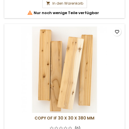
In den Warenkorb


Nur noch wenige Teile verfügbar
favorite_border
COPY OF IF 30 X 30 X 380 MM
(0)