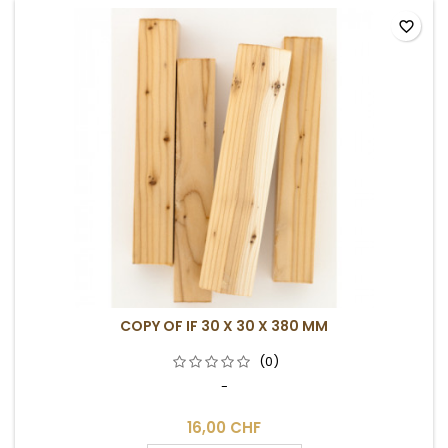
favorite_border
COPY OF IF 30 X 30 X 380 MM
(0)
-
16,00 CHF