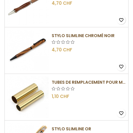
4,70 CHF
favorite_border
STYLO SLIMLINE CHROMÉ NOIR
4,70 CHF
favorite_border
TUBES DE REMPLACEMENT POUR MÉCANISMES SLIMLINE
1,10 CHF
favorite_border
STYLO SLIMLINE OR