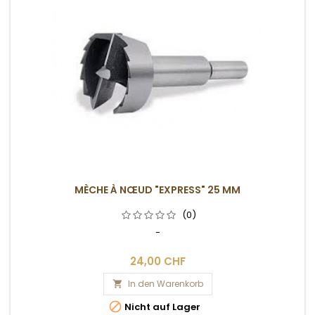
MÈCHE À NŒUD "EXPRESS" 25 MM
(0)
-
24,00 CHF
In den Warenkorb


Nicht auf Lager