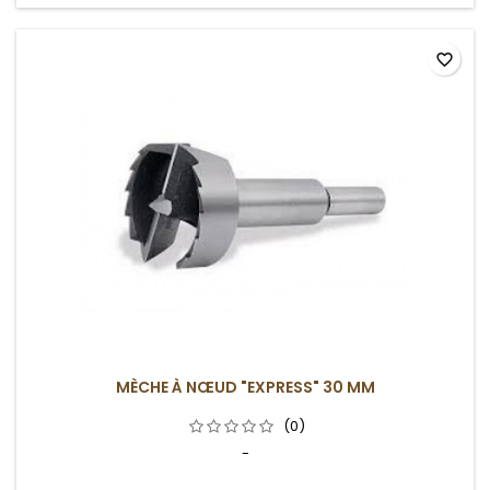
favorite_border
MÈCHE À NŒUD "EXPRESS" 30 MM
(0)
-