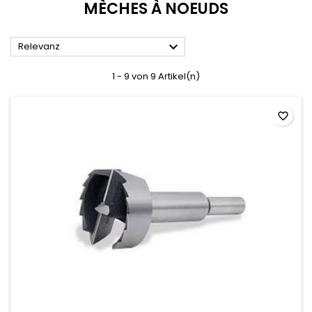
MÈCHES À NOEUDS

Relevanz
1 - 9 von 9 Artikel(n)
favorite_border