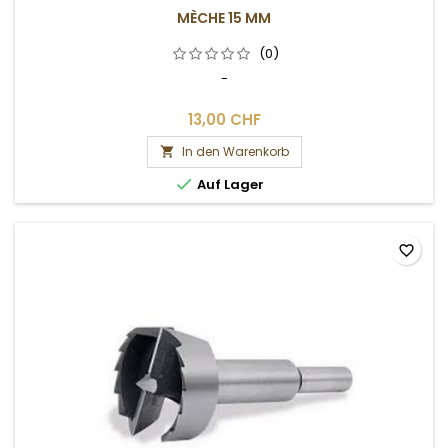
MÈCHE 15 MM
(0)
-
13,00 CHF
In den Warenkorb


Auf Lager
favorite_border