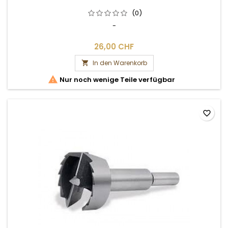
(0)
-
26,00 CHF
In den Warenkorb


Nur noch wenige Teile verfügbar
favorite_border