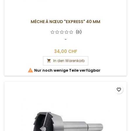
MÈCHE À NŒUD "EXPRESS" 40 MM
(0)
-
34,00 CHF
In den Warenkorb


Nur noch wenige Teile verfügbar
favorite_border