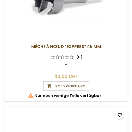
MÈCHE À NŒUD "EXPRESS" 45 MM
(0)
-
40,00 CHF
In den Warenkorb


Nur noch wenige Teile verfügbar
favorite_border