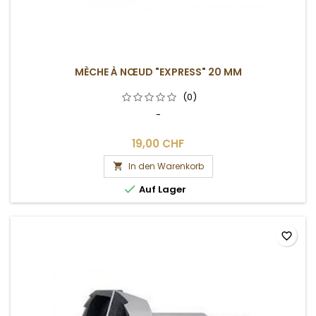
MÈCHE À NŒUD "EXPRESS" 20 MM
(0)
-
19,00 CHF
In den Warenkorb


Auf Lager
favorite_border