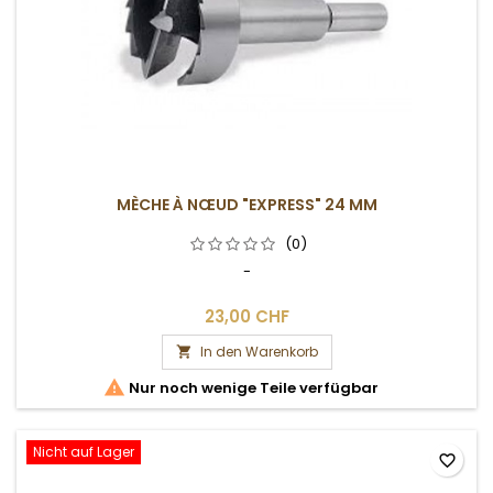
MÈCHE À NŒUD "EXPRESS" 24 MM
(0)
-
23,00 CHF
In den Warenkorb


Nur noch wenige Teile verfügbar
Nicht auf Lager
favorite_border