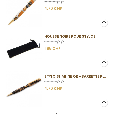
4,70 CHF
favorite_border
HOUSSE NOIRE POUR STYLOS
1,95 CHF
favorite_border
STYLO SLIMLINE OR - BARRETTE PLATE
4,70 CHF
favorite_border