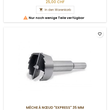
25,00 CHF
In den Warenkorb


Nur noch wenige Teile verfügbar
favorite_border
MÈCHE À NŒUD "EXPRESS" 35 MM