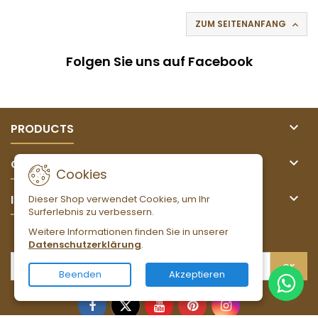
ZUM SEITENANFANG

Folgen Sie uns auf Facebook

PRODUCTS

OUR COMPANY
Cookies

IHR KONTO
Dieser Shop verwendet Cookies, um Ihr
Surferlebnis zu verbessern.
Weitere Informationen finden Sie in unserer
NEWSLETTER
Datenschutzerklärung
.
Beenden
Akzeptieren
Facebook
Twitter
YouTube
Pinterest
Instagram