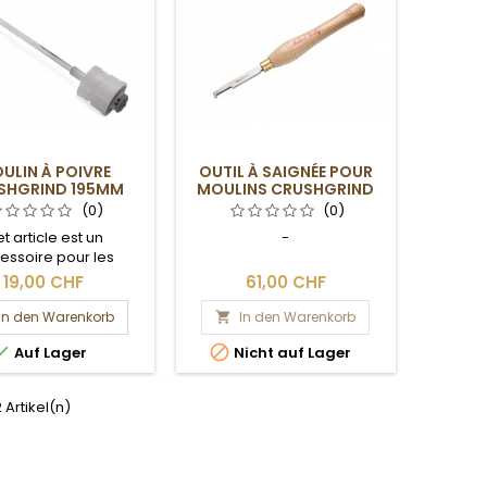
ULIN À POIVRE
OUTIL À SAIGNÉE POUR
SHGRIND 195MM
MOULINS CRUSHGRIND
(0)
(0)
t article est un
-
essoire pour les
rs sur bois. Le bois
19,00 CHF
61,00 CHF
vous voyez sur les
n'est pas livré avec.
In den Warenkorb
In den Warenkorb



Auf Lager
Nicht auf Lager
2 Artikel(n)