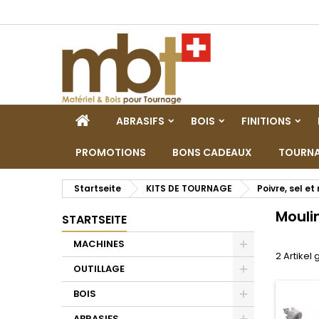
M
(
W
A
add_circle_outline
((
Si
Na
zu
STARTSEITE
ABRASIFS
BOIS
FINITIONS
PROMOTIONS
BONS CADEAUX
TOURNA
Startseite
KITS DE TOURNAGE
Poivre, sel e
Mouli
STARTSEITE
MACHINES
2 Artikel
Toggle
OUTILLAGE
Toggle
BOIS
Toggle
ABRASIFS