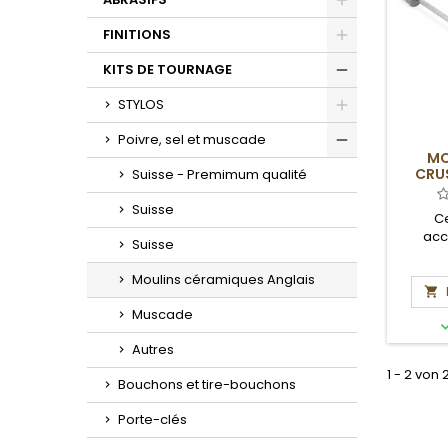
Toggle
FINITIONS
Toggle
KITS DE TOURNAGE
Toggle
STYLOS
Toggle
Poivre, sel et muscade
MO
Toggle
CRU
Suisse - Premimum qualité
Suisse
Ce
acc
Suisse
tourneu
que 
Moulins céramiques Anglais
photos 

Muscade
Autres
1 - 2 von 
Bouchons et tire-bouchons
Porte-clés