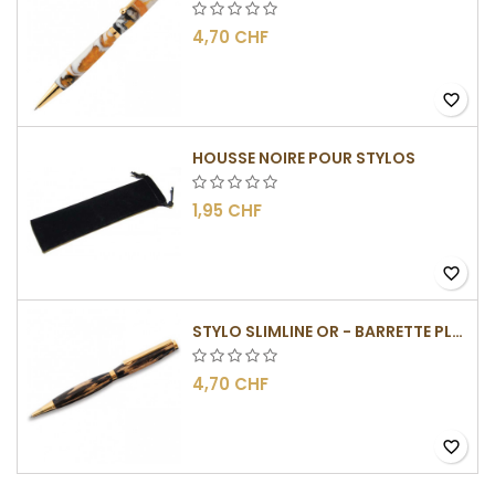
4,70 CHF
favorite_border
HOUSSE NOIRE POUR STYLOS
1,95 CHF
favorite_border
STYLO SLIMLINE OR - BARRETTE PLATE
4,70 CHF
favorite_border