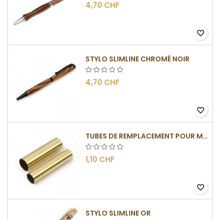
4,70 CHF
favorite_border
STYLO SLIMLINE CHROMÉ NOIR
4,70 CHF
favorite_border
TUBES DE REMPLACEMENT POUR MÉCANISMES SLIMLINE
1,10 CHF
favorite_border
STYLO SLIMLINE OR