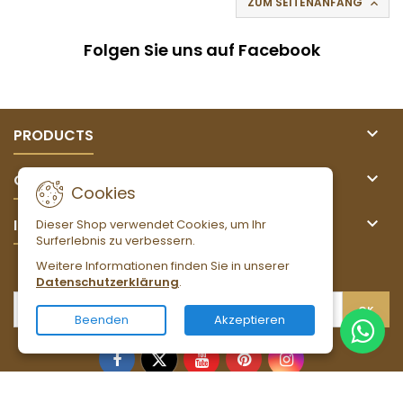
ZUM SEITENANFANG

Folgen Sie uns auf Facebook

PRODUCTS

OUR COMPANY
Cookies

IHR KONTO
Dieser Shop verwendet Cookies, um Ihr
Surferlebnis zu verbessern.
Weitere Informationen finden Sie in unserer
NEWSLETTER
Datenschutzerklärung
.
Beenden
Akzeptieren
Facebook
Twitter
YouTube
Pinterest
Instagram