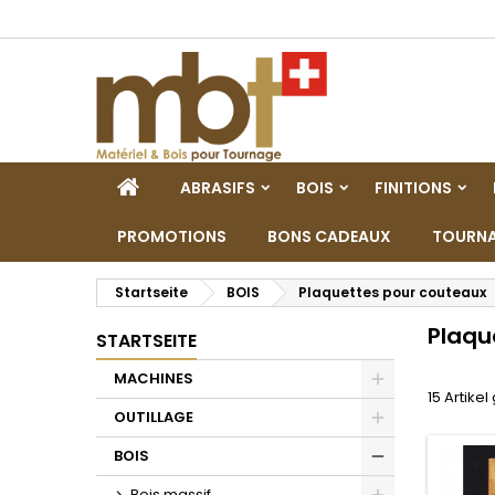
M
(
W
A
add_circle_outline
((
Si
Na
zu
STARTSEITE
ABRASIFS
BOIS
FINITIONS
PROMOTIONS
BONS CADEAUX
TOURNA
Startseite
BOIS
Plaquettes pour couteaux
Plaqu
STARTSEITE
MACHINES
15 Artike
Toggle
OUTILLAGE
Toggle
BOIS
Toggle
Bois massif