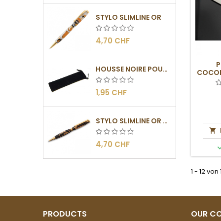
STYLO SLIMLINE OR
4,70 CHF
P
HOUSSE NOIRE POUR STYLOS
COCOB
X
1,95 CHF
STYLO SLIMLINE OR - BARRETTE PLATE

4,70 CHF
1 - 12 von
PRODUCTS
OUR C