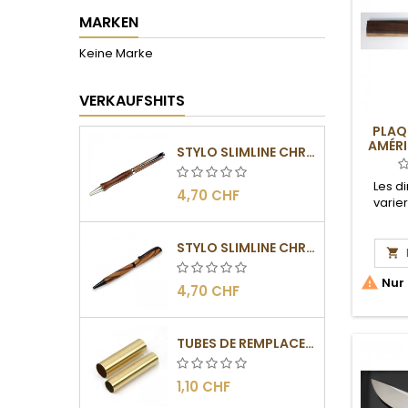
MARKEN
Keine Marke
VERKAUFSHITS
PLAQ
AMÉRI
STYLO SLIMLINE CHROMÉ
Les d
4,70 CHF
varie
STYLO SLIMLINE CHROMÉ NOIR


Nur 
4,70 CHF
TUBES DE REMPLACEMENT POUR MÉCANISMES SLIMLINE
1,10 CHF