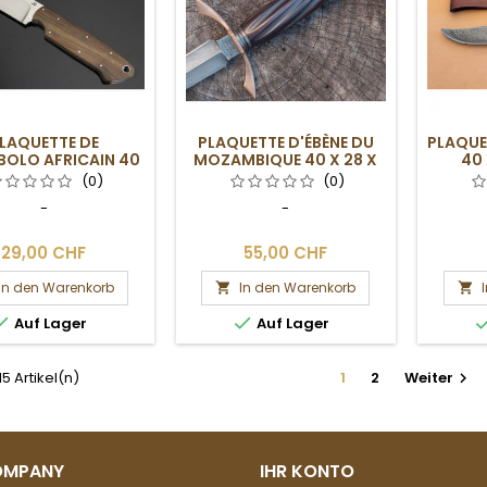
LAQUETTE DE
PLAQUETTE D'ÉBÈNE DU
PLAQUE
OLO AFRICAIN 40
MOZAMBIQUE 40 X 28 X
40 
 28 X 130 MM
130 MM
(0)
(0)
-
-
29,00 CHF
55,00 CHF
In den Warenkorb
In den Warenkorb




Auf Lager
Auf Lager
 15 Artikel(n)
1
2
Weiter

OMPANY
IHR KONTO