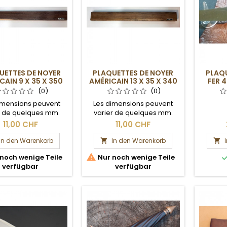
UETTES DE NOYER
PLAQUETTES DE NOYER
PLAQU
CAIN 9 X 35 X 350
AMÉRICAIN 13 X 35 X 340
FER 4
MM
MM
(0)
(0)
imensions peuvent
Les dimensions peuvent
r de quelques mm.
varier de quelques mm.
Section brute.
Section brute.
11,00 CHF
11,00 CHF
In den Warenkorb
In den Warenkorb



noch wenige Teile
Nur noch wenige Teile
verfügbar
verfügbar