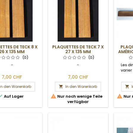
ETTES DE TECK 8 X
PLAQUETTES DE TECK 7 X
PLAQU
26 X 135 MM
27 X 135 MM
AMÉRIC
(0)
(0)
-
-
Les d
varie
S
7,00 CHF
7,00 CHF
In den Warenkorb
In den Warenkorb





Auf Lager
Nur noch wenige Teile
Nur 
verfügbar