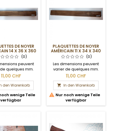
ETTES DE NOYER
PLAQUETTES DE NOYER
AIN 14 X 36 X 360
AMÉRICAIN 11 X 34 X 340
MM
MM
(0)
(0)
imensions peuvent
Les dimensions peuvent
r de quelques mm.
varier de quelques mm.
ection brute.
Section brute.
11,00 CHF
11,00 CHF
In den Warenkorb
In den Warenkorb


noch wenige Teile
Nur noch wenige Teile
verfügbar
verfügbar