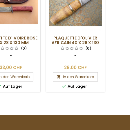
TTE D'IVOIRE ROSE
PLAQUETTE D'OLIVIER
X 28 X 130 MM
AFRICAIN 40 X 28 X 130
MM
(0)
(0)
-
-
33,00 CHF
29,00 CHF
In den Warenkorb
In den Warenkorb



Auf Lager
Auf Lager