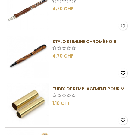
4,70 CHF
favorite_border
STYLO SLIMLINE CHROMÉ NOIR
4,70 CHF
favorite_border
TUBES DE REMPLACEMENT POUR MÉCANISMES SLIMLINE
1,10 CHF
favorite_border