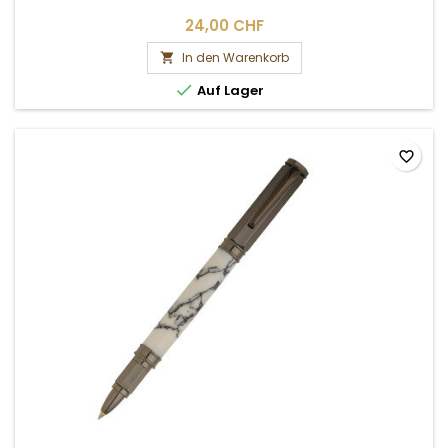
24,00 CHF
In den Warenkorb


Auf Lager
favorite_border