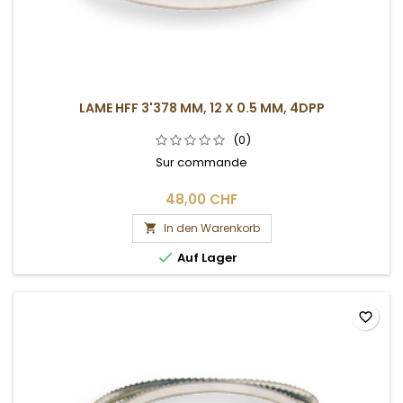
LAME HFF 3'378 MM, 12 X 0.5 MM, 4DPP
(0)
Sur commande
48,00 CHF
In den Warenkorb


Auf Lager
favorite_border