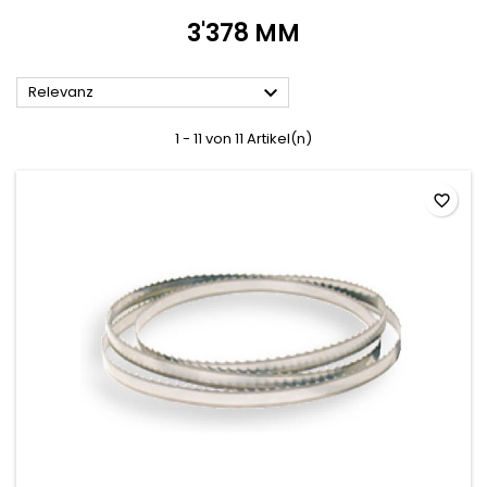
3'378 MM

Relevanz
1 - 11 von 11 Artikel(n)
favorite_border