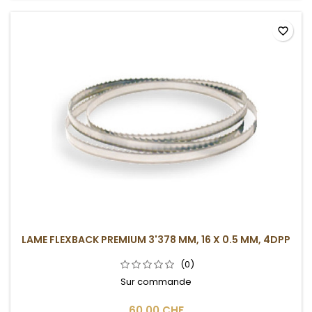
favorite_border
LAME FLEXBACK PREMIUM 3'378 MM, 16 X 0.5 MM, 4DPP
(0)
Sur commande
60,00 CHF