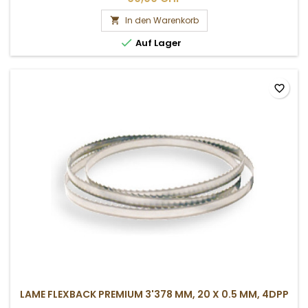
In den Warenkorb


Auf Lager
favorite_border
LAME FLEXBACK PREMIUM 3'378 MM, 20 X 0.5 MM, 4DPP