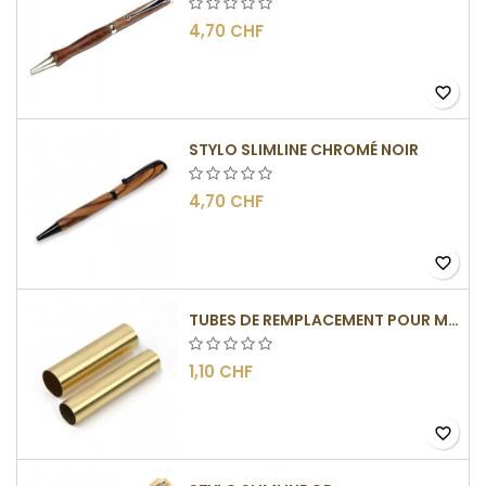
4,70 CHF
favorite_border
STYLO SLIMLINE CHROMÉ NOIR
4,70 CHF
favorite_border
TUBES DE REMPLACEMENT POUR MÉCANISMES SLIMLINE
1,10 CHF
favorite_border