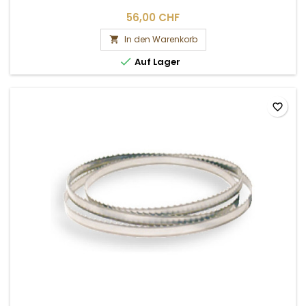
56,00 CHF
In den Warenkorb


Auf Lager
favorite_border