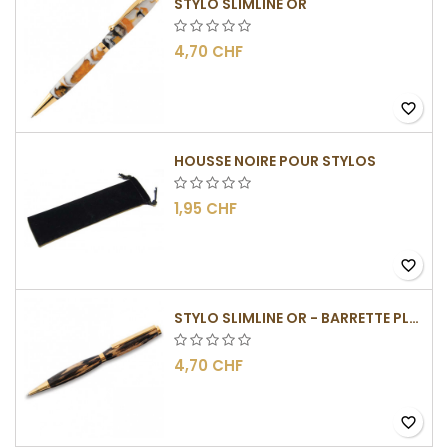
STYLO SLIMLINE OR
4,70 CHF
favorite_border
HOUSSE NOIRE POUR STYLOS
1,95 CHF
favorite_border
STYLO SLIMLINE OR - BARRETTE PLATE
4,70 CHF
favorite_border