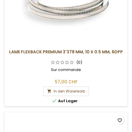
LAME FLEXBACK PREMIUM 3'378 MM, 10 X 0.5 MM, 6DPP
(0)
Sur commande
57,00 CHF
In den Warenkorb


Auf Lager
favorite_border