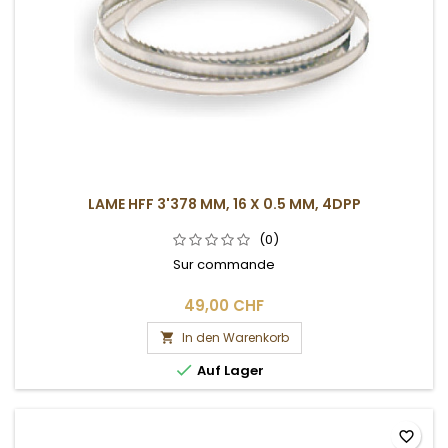
LAME HFF 3'378 MM, 16 X 0.5 MM, 4DPP
(0)
Sur commande
49,00 CHF
In den Warenkorb


Auf Lager
favorite_border