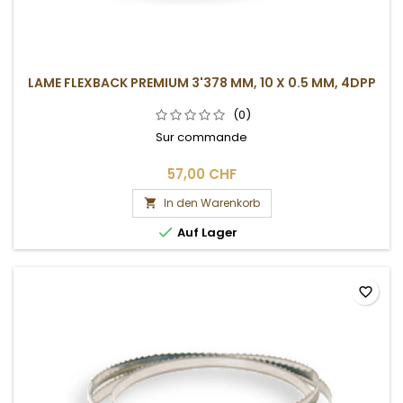
LAME FLEXBACK PREMIUM 3'378 MM, 10 X 0.5 MM, 4DPP
(0)
Sur commande
57,00 CHF
In den Warenkorb


Auf Lager
favorite_border