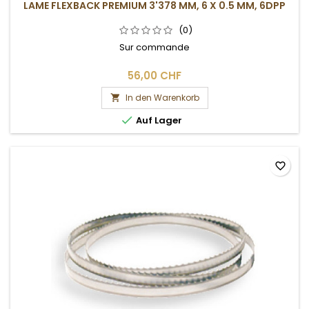
LAME FLEXBACK PREMIUM 3'378 MM, 6 X 0.5 MM, 6DPP
(0)
Sur commande
56,00 CHF
In den Warenkorb


Auf Lager
favorite_border