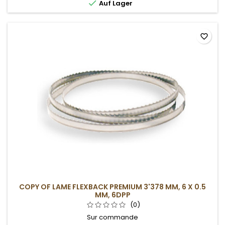

Auf Lager
favorite_border
COPY OF LAME FLEXBACK PREMIUM 3'378 MM, 6 X 0.5
MM, 6DPP
(0)
Sur commande