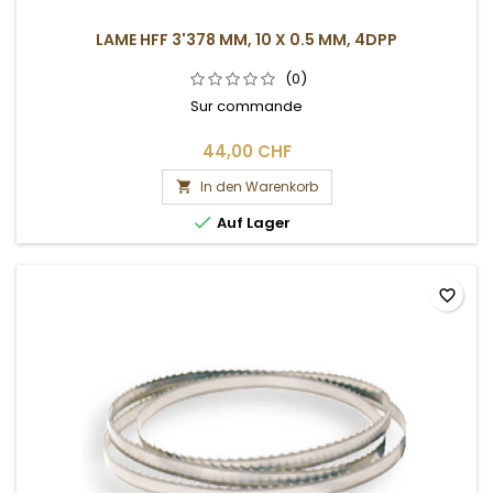
LAME HFF 3'378 MM, 10 X 0.5 MM, 4DPP
(0)
Sur commande
44,00 CHF
In den Warenkorb


Auf Lager
favorite_border