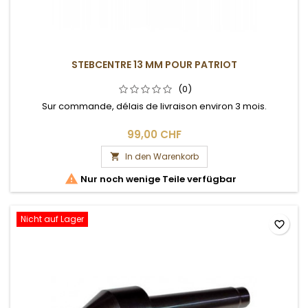
STEBCENTRE 13 MM POUR PATRIOT
(0)
Sur commande, délais de livraison environ 3 mois.
99,00 CHF
In den Warenkorb


Nur noch wenige Teile verfügbar
Nicht auf Lager
favorite_border