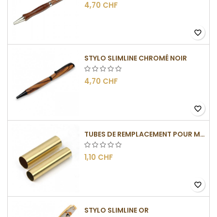
4,70 CHF
favorite_border
STYLO SLIMLINE CHROMÉ NOIR
4,70 CHF
favorite_border
TUBES DE REMPLACEMENT POUR MÉCANISMES SLIMLINE
1,10 CHF
favorite_border
STYLO SLIMLINE OR