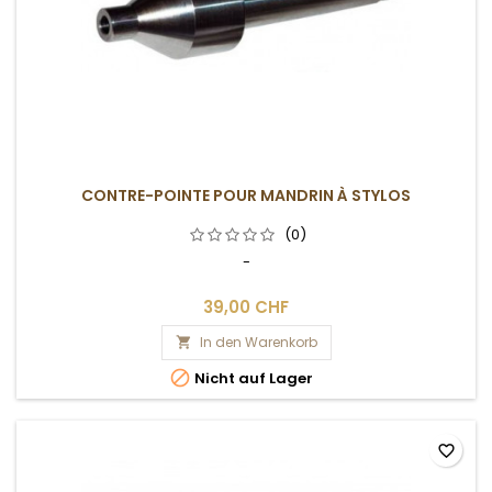
CONTRE-POINTE POUR MANDRIN À STYLOS
(0)
-
39,00 CHF
In den Warenkorb


Nicht auf Lager
favorite_border