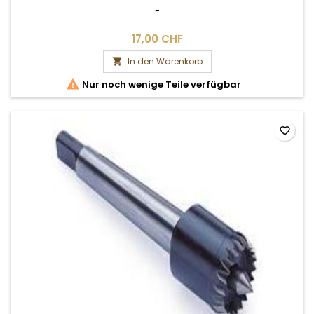
-
17,00 CHF
In den Warenkorb


Nur noch wenige Teile verfügbar
favorite_border