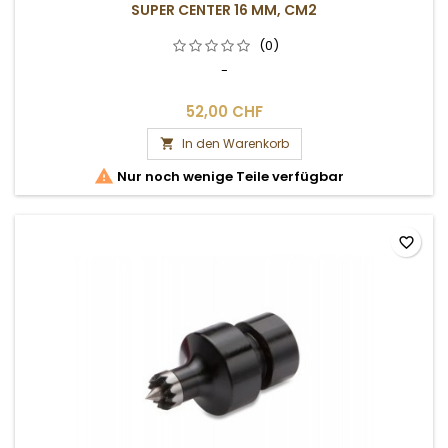
SUPER CENTER 16 MM, CM2
(0)
-
52,00 CHF
In den Warenkorb


Nur noch wenige Teile verfügbar
favorite_border