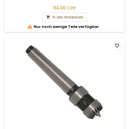
114,00 CHF
In den Warenkorb


Nur noch wenige Teile verfügbar
favorite_border