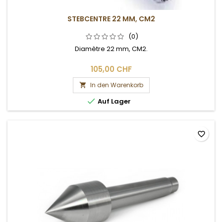
STEBCENTRE 22 MM, CM2
(0)
Diamètre 22 mm, CM2.
105,00 CHF
In den Warenkorb


Auf Lager
favorite_border