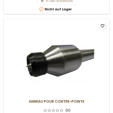
In den Warenkorb


Nicht auf Lager
favorite_border
ANNEAU POUR CONTRE-POINTE
(0)