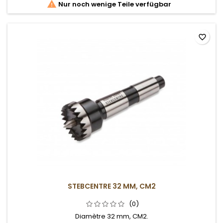

Nur noch wenige Teile verfügbar
favorite_border
STEBCENTRE 32 MM, CM2
(0)
Diamètre 32 mm, CM2.