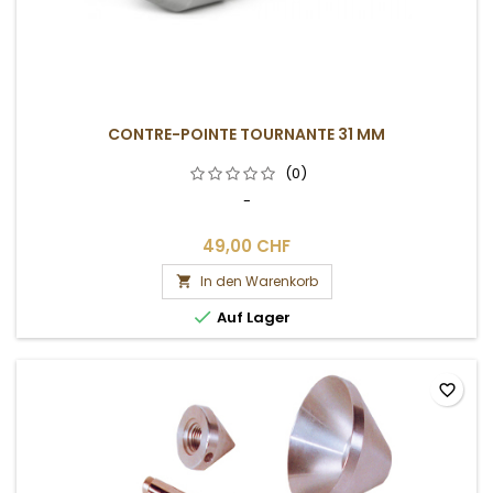
CONTRE-POINTE TOURNANTE 31 MM
(0)
-
49,00 CHF
In den Warenkorb


Auf Lager
favorite_border