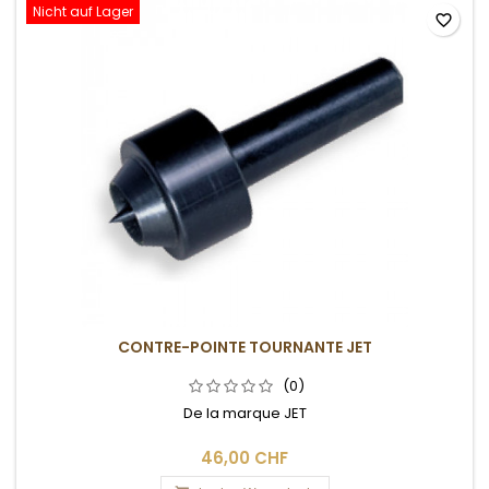
Nicht auf Lager
favorite_border
CONTRE-POINTE TOURNANTE JET
(0)
De la marque JET
46,00 CHF