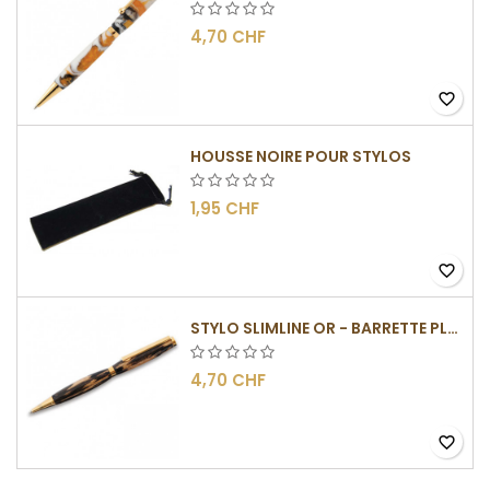
4,70 CHF
favorite_border
HOUSSE NOIRE POUR STYLOS
1,95 CHF
favorite_border
STYLO SLIMLINE OR - BARRETTE PLATE
4,70 CHF
favorite_border