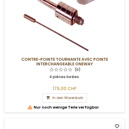
CONTRE-POINTE TOURNANTE AVEC POINTE
INTERCHANGEABLE ONEWAY
(0)
4 pièces livrées.
179,00 CHF
In den Warenkorb


Nur noch wenige Teile verfügbar
favorite_border