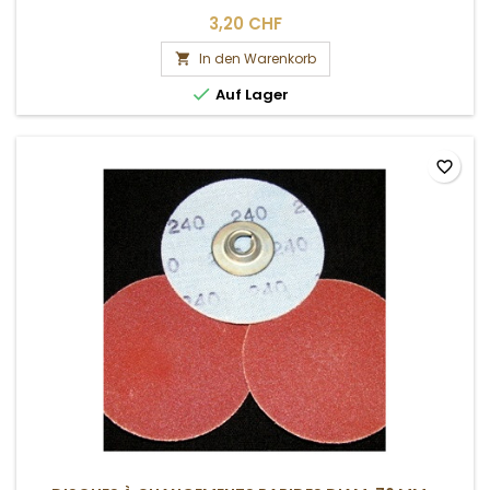
3,20 CHF
In den Warenkorb


Auf Lager
favorite_border