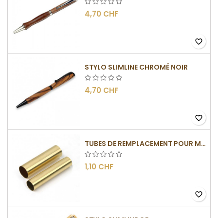
4,70 CHF
favorite_border
STYLO SLIMLINE CHROMÉ NOIR
4,70 CHF
favorite_border
TUBES DE REMPLACEMENT POUR MÉCANISMES SLIMLINE
1,10 CHF
favorite_border