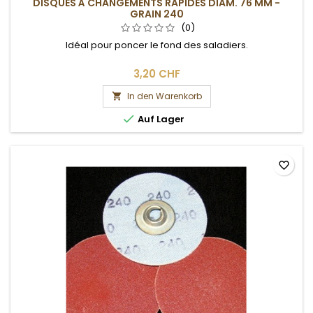
DISQUES À CHANGEMENTS RAPIDES DIAM. 76 MM -
GRAIN 240
(0)
Idéal pour poncer le fond des saladiers.
3,20 CHF
In den Warenkorb


Auf Lager
favorite_border