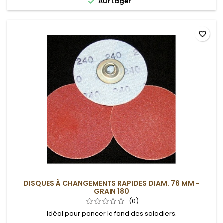

Auf Lager
favorite_border
DISQUES À CHANGEMENTS RAPIDES DIAM. 76 MM -
GRAIN 180
(0)
Idéal pour poncer le fond des saladiers.