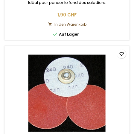
Idéal pour poncer le fond des saladiers.
1,90 CHF
In den Warenkorb


Auf Lager
favorite_border