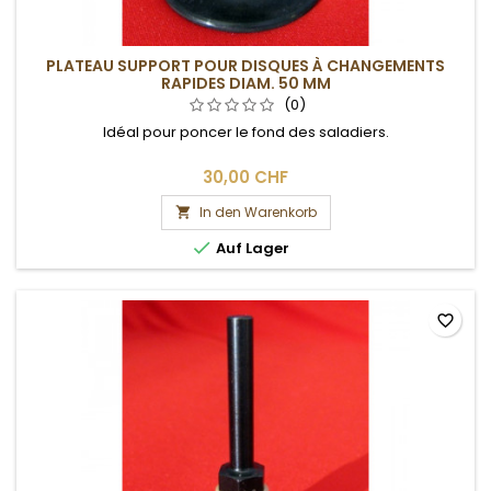
PLATEAU SUPPORT POUR DISQUES À CHANGEMENTS
RAPIDES DIAM. 50 MM
(0)
Idéal pour poncer le fond des saladiers.
30,00 CHF
In den Warenkorb


Auf Lager
favorite_border