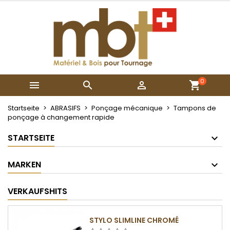
×
×
×
×
My wishlists
((modalTitle))
Wunschliste erstellen
Anmelden
Create new list
add_circle_outline
((confirmMessage))
Sie müssen angemeldet sein, um Artikel Ihrer
Name der Wunschliste
Wunschliste hinzufügen zu können.
((cancelText))
((modalDeleteText))
0



Abbrechen
Anmelden
Abbrechen
Wunschliste erstellen
Startseite
ABRASIFS
Ponçage mécanique
Tampons de
ponçage à changement rapide
STARTSEITE
MARKEN
VERKAUFSHITS
STYLO SLIMLINE CHROMÉ