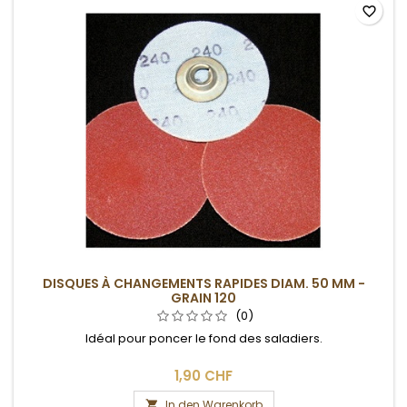
favorite_border
DISQUES À CHANGEMENTS RAPIDES DIAM. 50 MM -
GRAIN 120
(0)
Idéal pour poncer le fond des saladiers.
1,90 CHF
In den Warenkorb
