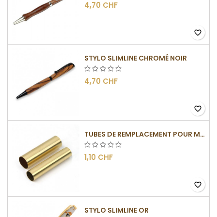
4,70 CHF
favorite_border
STYLO SLIMLINE CHROMÉ NOIR
4,70 CHF
favorite_border
TUBES DE REMPLACEMENT POUR MÉCANISMES SLIMLINE
1,10 CHF
favorite_border
STYLO SLIMLINE OR