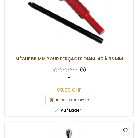
MÈCHE 55 MM POUR PERÇAGES DIAM. 40 À 65 MM
(0)
-
89,00 CHF
In den Warenkorb


Auf Lager
favorite_border