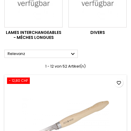
LAMES INTERCHANGEABLES
DIVERS
- MÈCHES LONGUES

Relevanz
1 - 12 von 52 Artikel(n)
- 12,80 CHF
favorite_border