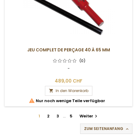
JEU COMPLET DE PERÇAGE 40 À 65 MM
(0)
-
489,00 CHF
In den Warenkorb


Nur noch wenige Teile verfügbar
1
2
3
…
5
Weiter

ZUM SEITENANFANG
