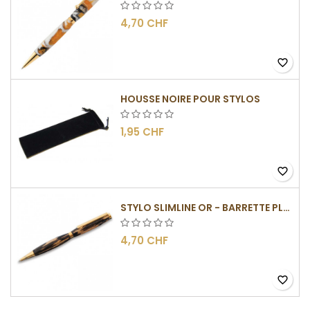
4,70 CHF
favorite_border
HOUSSE NOIRE POUR STYLOS
1,95 CHF
favorite_border
STYLO SLIMLINE OR - BARRETTE PLATE
4,70 CHF
favorite_border