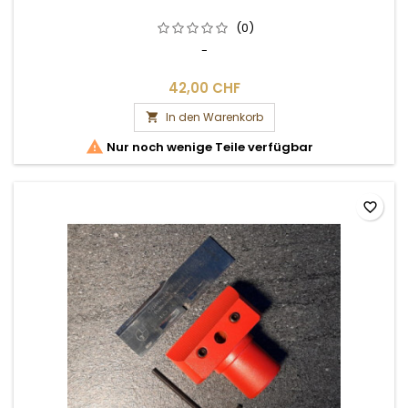
(0)
-
42,00 CHF
In den Warenkorb


Nur noch wenige Teile verfügbar
favorite_border