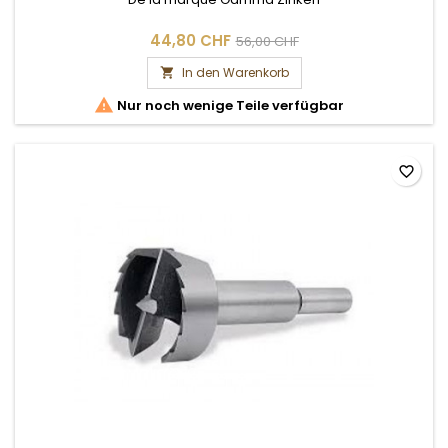
44,80 CHF
56,00 CHF
In den Warenkorb


Nur noch wenige Teile verfügbar
favorite_border