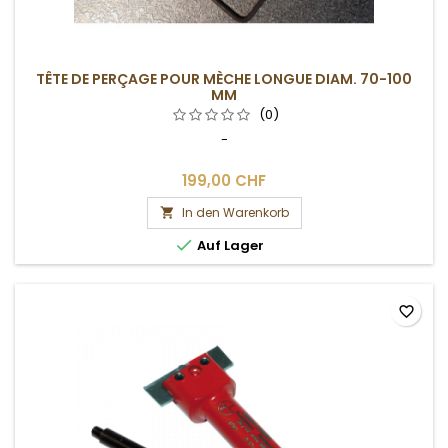
TÊTE DE PERÇAGE POUR MÈCHE LONGUE DIAM. 70-100
MM
(0)
-
199,00 CHF
In den Warenkorb


Auf Lager
favorite_border