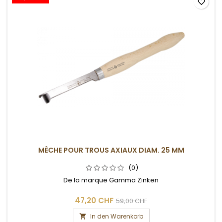
favorite_border
MÈCHE POUR TROUS AXIAUX DIAM. 25 MM
(0)
De la marque Gamma Zinken
47,20 CHF
59,00 CHF
In den Warenkorb
