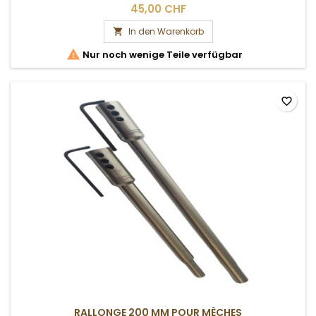
45,00 CHF
In den Warenkorb


Nur noch wenige Teile verfügbar
favorite_border
RALLONGE 200 MM POUR MÈCHES