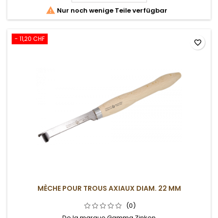

Nur noch wenige Teile verfügbar
- 11,20 CHF
favorite_border
MÈCHE POUR TROUS AXIAUX DIAM. 22 MM
(0)
De la marque Gamma Zinken