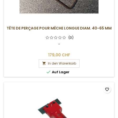
TÊTE DE PERÇAGE POUR MÈCHE LONGUE DIAM. 40-65 MM
(0)
-
179,00 CHF
In den Warenkorb


Auf Lager
favorite_border