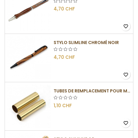
4,70 CHF
favorite_border
STYLO SLIMLINE CHROMÉ NOIR
4,70 CHF
favorite_border
TUBES DE REMPLACEMENT POUR MÉCANISMES SLIMLINE
1,10 CHF
favorite_border