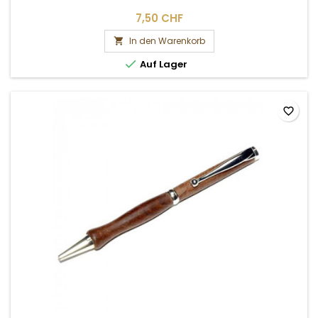
7,50 CHF
In den Warenkorb


Auf Lager
favorite_border