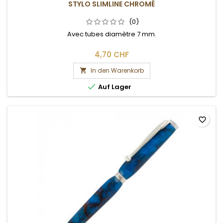
STYLO SLIMLINE CHROMÉ
(0)
Avec tubes diamètre 7 mm.
4,70 CHF
In den Warenkorb


Auf Lager
favorite_border