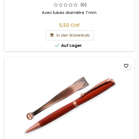
(0)
Avec tubes diamètre 7 mm.
5,50 CHF
In den Warenkorb


Auf Lager
favorite_border