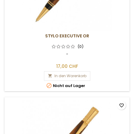
STYLO EXECUTIVE OR
(0)
-
17,00 CHF
In den Warenkorb


Nicht auf Lager
favorite_border