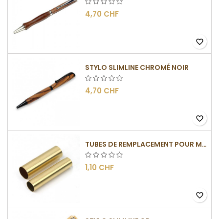
4,70 CHF
favorite_border
STYLO SLIMLINE CHROMÉ NOIR
4,70 CHF
favorite_border
TUBES DE REMPLACEMENT POUR MÉCANISMES SLIMLINE
1,10 CHF
favorite_border