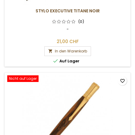
STYLO EXECUTIVE TITANE NOIR
(0)
-
21,00 CHF
In den Warenkorb


Auf Lager
Nicht auf Lager
favorite_border