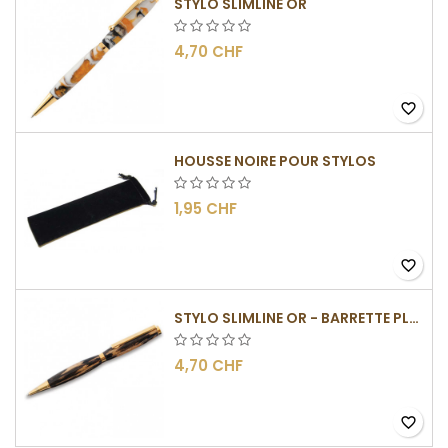
STYLO SLIMLINE OR
4,70 CHF
favorite_border
HOUSSE NOIRE POUR STYLOS
1,95 CHF
favorite_border
STYLO SLIMLINE OR - BARRETTE PLATE
4,70 CHF
favorite_border