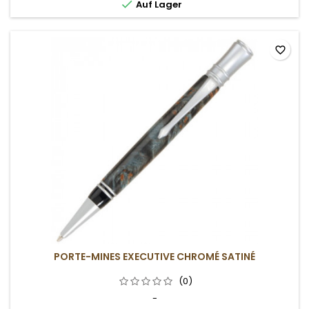

Auf Lager
favorite_border
PORTE-MINES EXECUTIVE CHROMÉ SATINÉ
(0)
-