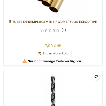
5 TUBES DE REMPLACEMENT POUR STYLOS EXECUTIVE
(0)
-
7,00 CHF
In den Warenkorb


Nur noch wenige Teile verfügbar
favorite_border