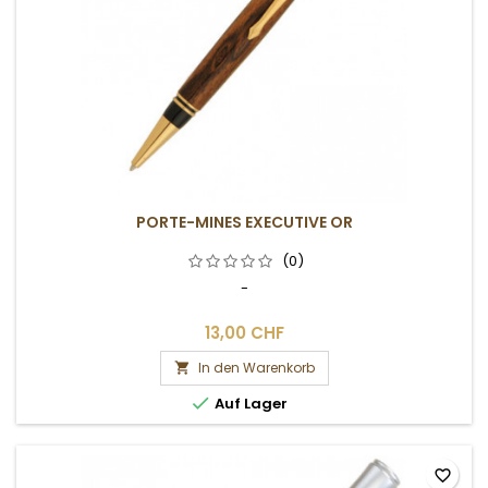
PORTE-MINES EXECUTIVE OR
(0)
-
13,00 CHF
In den Warenkorb


Auf Lager
favorite_border