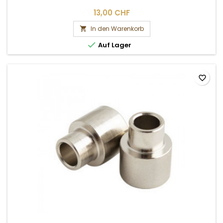
13,00 CHF
In den Warenkorb


Auf Lager
favorite_border