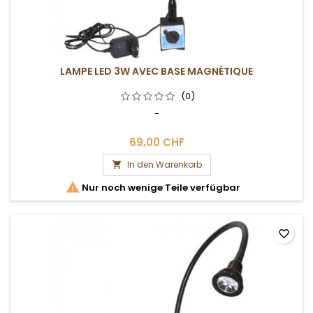
LAMPE LED 3W AVEC BASE MAGNÉTIQUE
(0)
-
69,00 CHF
In den Warenkorb


Nur noch wenige Teile verfügbar
favorite_border