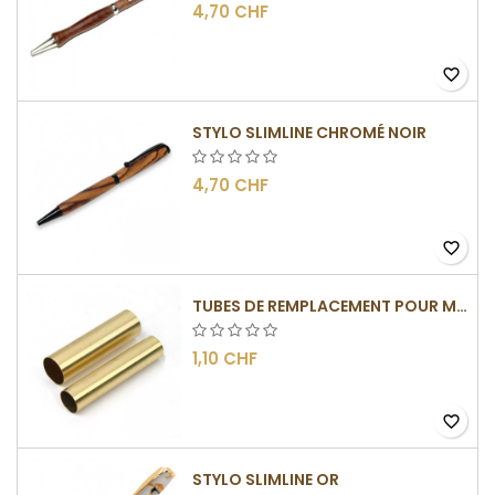
4,70 CHF
favorite_border
STYLO SLIMLINE CHROMÉ NOIR
4,70 CHF
favorite_border
TUBES DE REMPLACEMENT POUR MÉCANISMES SLIMLINE
1,10 CHF
favorite_border
STYLO SLIMLINE OR