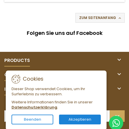
ZUM SEITENANFANG

Folgen Sie uns auf Facebook

PRODUCTS

OUR COMPANY
Cookies

IHR KONTO
Dieser Shop verwendet Cookies, um Ihr
Surferlebnis zu verbessern.
Weitere Informationen finden Sie in unserer
NEWSLETTER
Datenschutzerklärung
.
Beenden
Akzeptieren