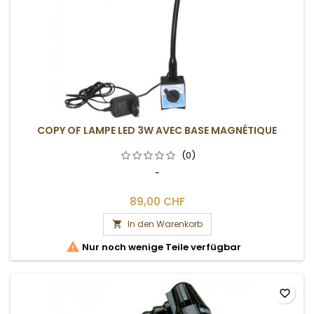
COPY OF LAMPE LED 3W AVEC BASE MAGNÉTIQUE
(0)
-
89,00 CHF
In den Warenkorb


Nur noch wenige Teile verfügbar
favorite_border