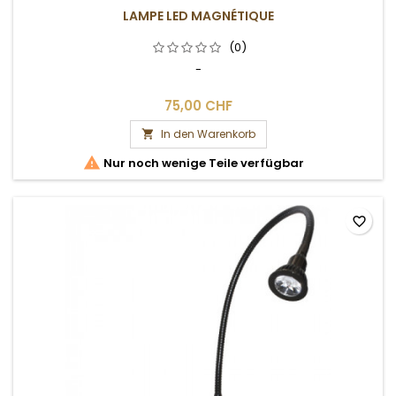
LAMPE LED MAGNÉTIQUE
(0)
-
75,00 CHF
In den Warenkorb


Nur noch wenige Teile verfügbar
favorite_border