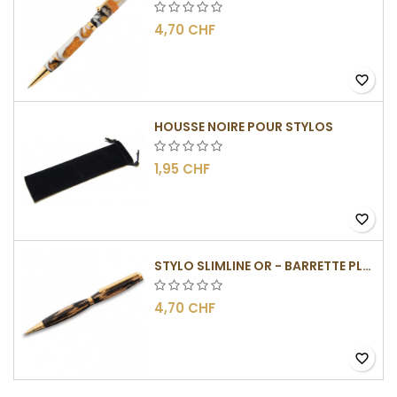
4,70 CHF
favorite_border
HOUSSE NOIRE POUR STYLOS
1,95 CHF
favorite_border
STYLO SLIMLINE OR - BARRETTE PLATE
4,70 CHF
favorite_border