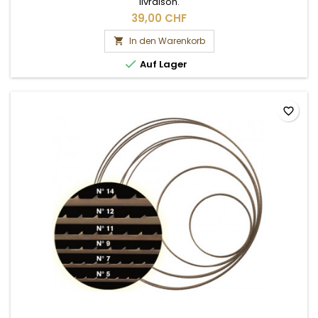
livraison.
39,00 CHF
In den Warenkorb


Auf Lager
favorite_border