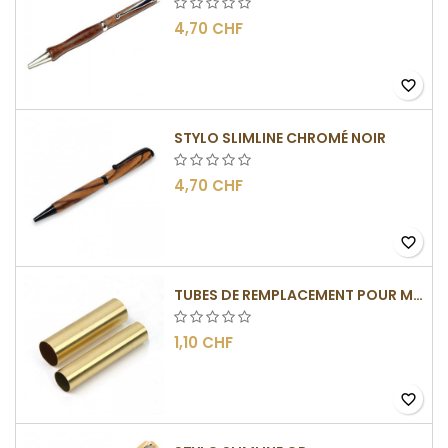
4,70 CHF
favorite_border
STYLO SLIMLINE CHROMÉ NOIR
4,70 CHF
favorite_border
TUBES DE REMPLACEMENT POUR MÉCANISMES SLIMLINE
1,10 CHF
favorite_border