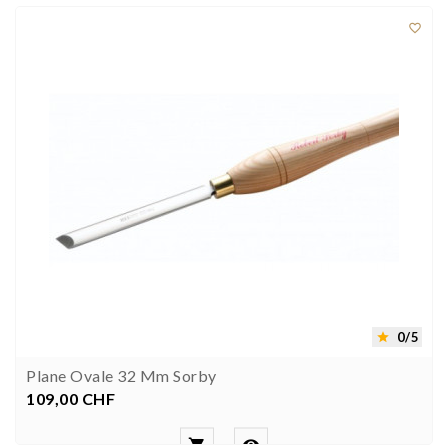

0/5

Plane Ovale 32 Mm Sorby
109,00 CHF
Preis

