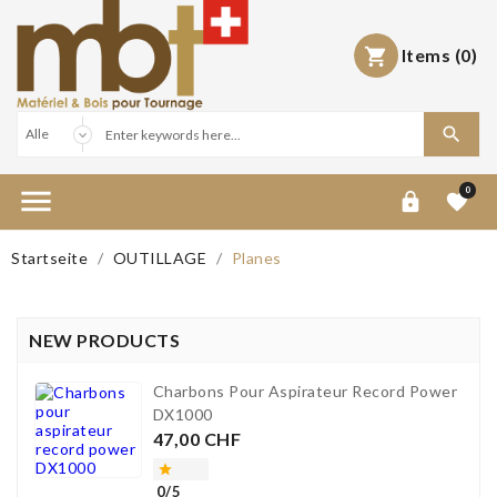
Items
(0)



0


Startseite
OUTILLAGE
Planes
NEW PRODUCTS
Charbons Pour Aspirateur Record Power
DX1000
Preis
47,00 CHF

0/5