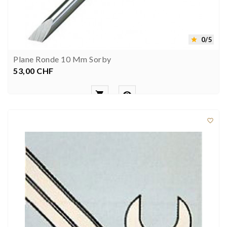
0/5

Plane Ronde 10 Mm Sorby
53,00 CHF
Preis


