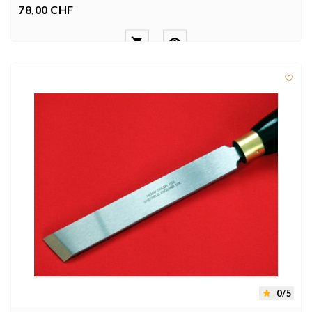
78,00 CHF
Preis



0/5
