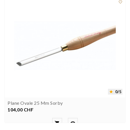

0/5

Plane Ovale 25 Mm Sorby
104,00 CHF
Preis

