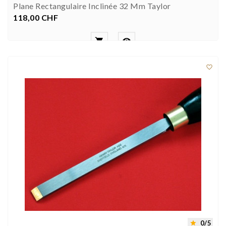
Plane Rectangulaire Inclinée 32 Mm Taylor
118,00 CHF
Preis



0/5
