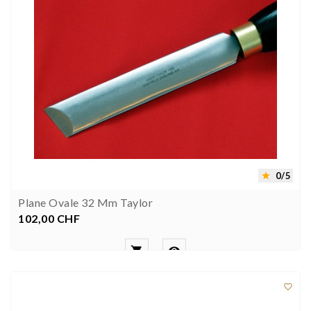
0/5

Plane Ovale 32 Mm Taylor
102,00 CHF
Preis


