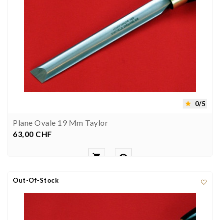
0/5

Plane Ovale 19 Mm Taylor
63,00 CHF
Preis


Out-Of-Stock
