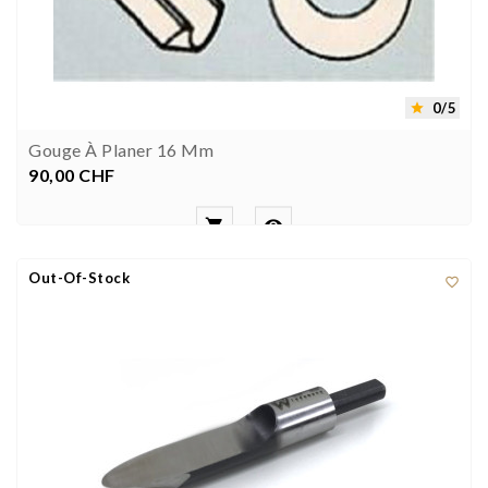
0/5

Gouge À Planer 16 Mm
90,00 CHF
Preis


Out-Of-Stock
