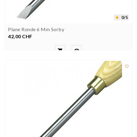
0/5

Plane Ronde 6 Mm Sorby
42,00 CHF
Preis


