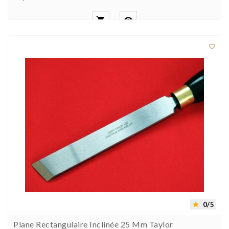



0/5

Plane Rectangulaire Inclinée 25 Mm Taylor