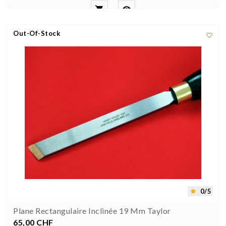


Out-Of-Stock

0/5

Plane Rectangulaire Inclinée 19 Mm Taylor
65,00 CHF
Preis