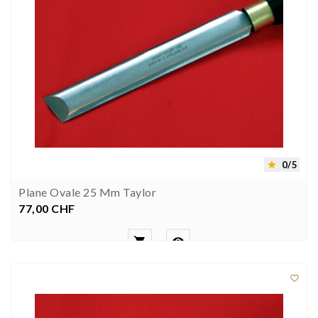
0/5

Plane Ovale 25 Mm Taylor
77,00 CHF
Preis


