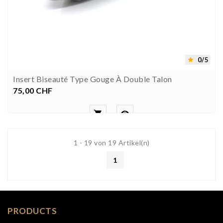
0/5

Insert Biseauté Type Gouge À Double Talon
75,00 CHF
Preis


1 - 19 von 19 Artikel(n)
1
PRODUCTS