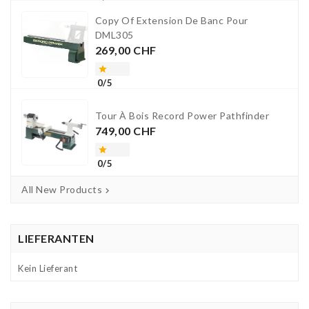
Copy Of Extension De Banc Pour
DML305
Preis
269,00 CHF

0/5
Tour À Bois Record Power Pathfinder
Preis
749,00 CHF

0/5
All New Products

LIEFERANTEN
Kein Lieferant