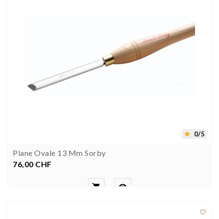
0/5

Plane Ovale 13 Mm Sorby
76,00 CHF
Preis


