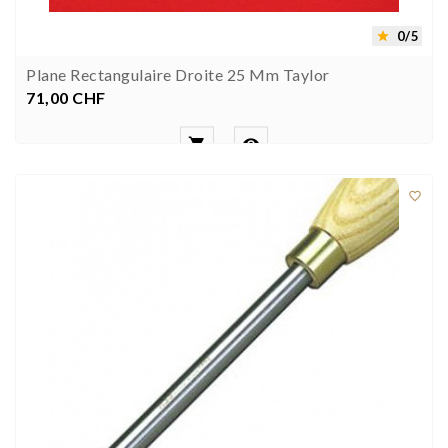
0/5

Plane Rectangulaire Droite 25 Mm Taylor
71,00 CHF
Preis


