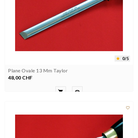
0/5

Plane Ovale 13 Mm Taylor
48,00 CHF
Preis


