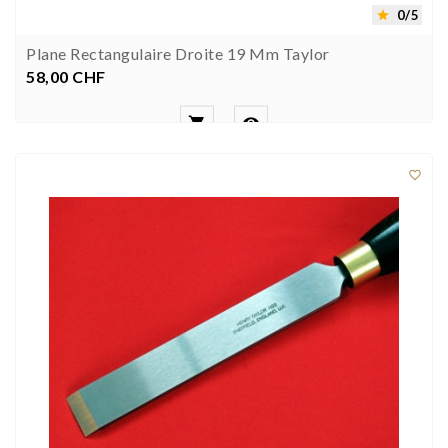
0/5

Plane Rectangulaire Droite 19 Mm Taylor
58,00 CHF
Preis


