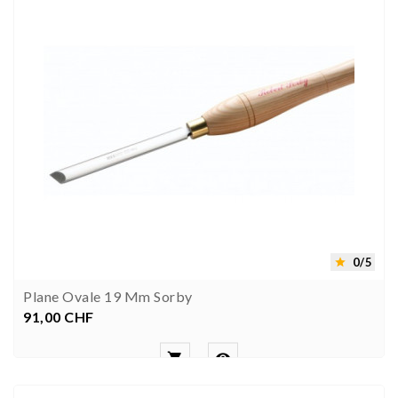
0/5

Plane Ovale 19 Mm Sorby
91,00 CHF
Preis

