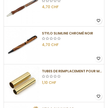
4,70 CHF
favorite_border
STYLO SLIMLINE CHROMÉ NOIR
4,70 CHF
favorite_border
TUBES DE REMPLACEMENT POUR MÉCANISMES SLIMLINE
1,10 CHF
favorite_border