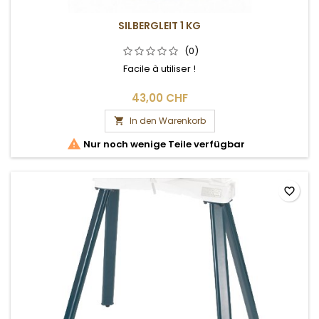
SILBERGLEIT 1 KG
(0)
Facile à utiliser !
43,00 CHF
In den Warenkorb


Nur noch wenige Teile verfügbar
favorite_border