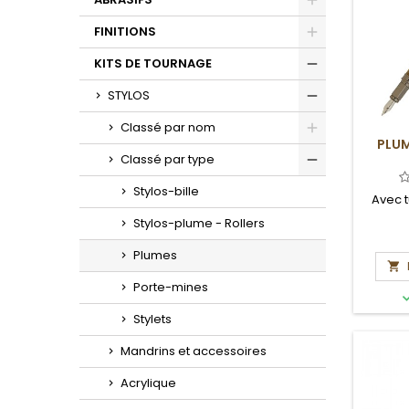
Toggle
FINITIONS
Toggle
KITS DE TOURNAGE
Toggle
STYLOS
Toggle
Classé par nom
PLUM
Toggle
Classé par type
Toggle
Stylos-bille
Avec t
Stylos-plume - Rollers
Plumes

Porte-mines
Stylets
Mandrins et accessoires
Acrylique