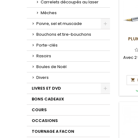
Carrelets découpés au laser
Mèches
Poivre, sel et muscade
Toggle
Bouchons et tire-bouchons
PLU
Porte-clés
Rasoirs
Avec 2
Boules de Noël
Divers

LIVRES ET DVD
Toggle
BONS CADEAUX
COURS
OCCASIONS
TOURNAGE A FACON