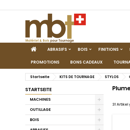
M
(
W
A
add_circle_outline
((
Si
Na
zu
STARTSEITE
ABRASIFS
BOIS
FINITIONS
PROMOTIONS
BONS CADEAUX
TOURNA
Startseite
KITS DE TOURNAGE
STYLOS
Plum
STARTSEITE
MACHINES
31 Artike
Toggle
OUTILLAGE
Toggle
BOIS
Toggle
ABRASIFS