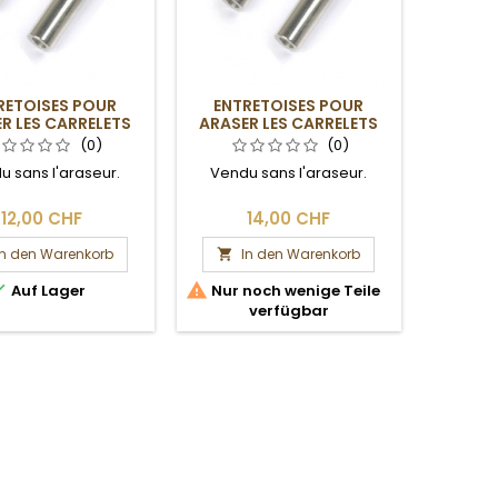
RETOISES POUR
ENTRETOISES POUR
R LES CARRELETS
ARASER LES CARRELETS
TIC BLACK ET OR-
OLYMPIAN ELITE
(0)
(0)
PLATINE
u sans l'araseur.
Vendu sans l'araseur.
12,00 CHF
14,00 CHF
In den Warenkorb
In den Warenkorb



Auf Lager
Nur noch wenige Teile
verfügbar
