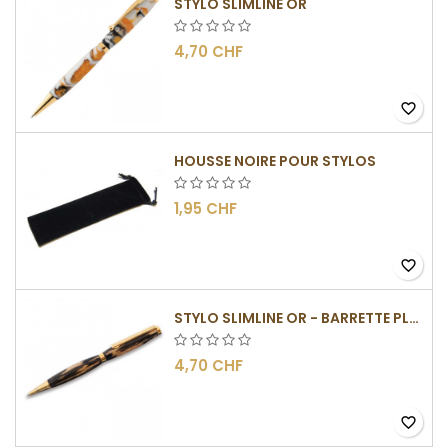
STYLO SLIMLINE OR
4,70 CHF
favorite_border
HOUSSE NOIRE POUR STYLOS
1,95 CHF
favorite_border
STYLO SLIMLINE OR - BARRETTE PLATE
4,70 CHF
favorite_border