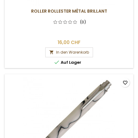
ROLLER ROLLESTER MÉTAL BRILLANT
(0)
16,00 CHF
In den Warenkorb


Auf Lager
favorite_border