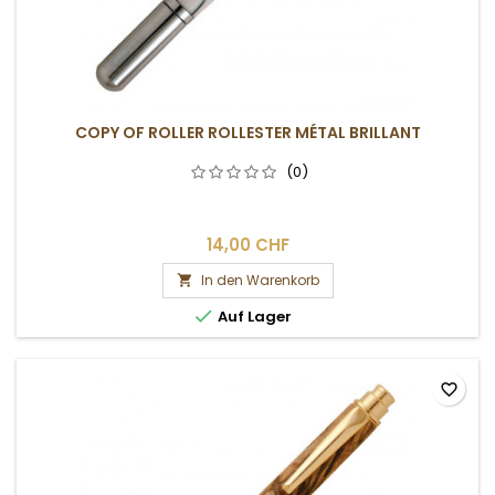
COPY OF ROLLER ROLLESTER MÉTAL BRILLANT
(0)
14,00 CHF
In den Warenkorb


Auf Lager
favorite_border