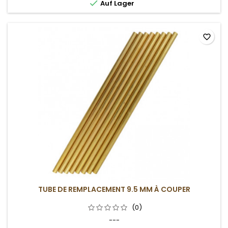

Auf Lager
favorite_border
TUBE DE REMPLACEMENT 9.5 MM À COUPER
(0)
---