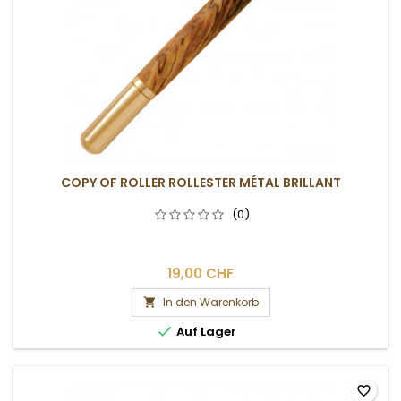
COPY OF ROLLER ROLLESTER MÉTAL BRILLANT
(0)
19,00 CHF
In den Warenkorb


Auf Lager
favorite_border