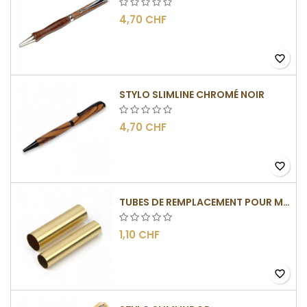
4,70 CHF
favorite_border
STYLO SLIMLINE CHROMÉ NOIR
4,70 CHF
favorite_border
TUBES DE REMPLACEMENT POUR MÉCANISMES SLIMLINE
1,10 CHF
favorite_border