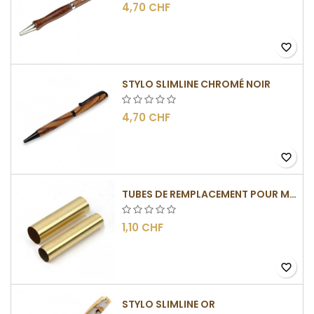
4,70 CHF
favorite_border
STYLO SLIMLINE CHROMÉ NOIR
4,70 CHF
favorite_border
TUBES DE REMPLACEMENT POUR MÉCANISMES SLIMLINE
1,10 CHF
favorite_border
STYLO SLIMLINE OR