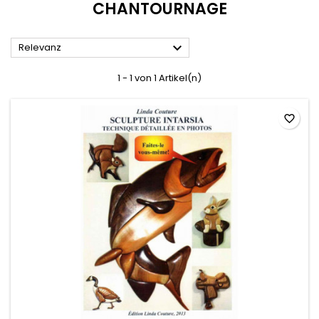
CHANTOURNAGE

Relevanz
1 - 1 von 1 Artikel(n)
favorite_border