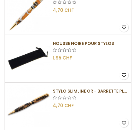
4,70 CHF
favorite_border
HOUSSE NOIRE POUR STYLOS
1,95 CHF
favorite_border
STYLO SLIMLINE OR - BARRETTE PLATE
4,70 CHF
favorite_border