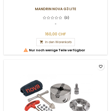
MANDRIN NOVA G3 LITE
(0)
-
160,00 CHF
In den Warenkorb


Nur noch wenige Teile verfügbar
favorite_border