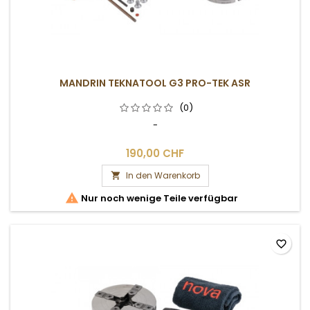
MANDRIN TEKNATOOL G3 PRO-TEK ASR
(0)
-
190,00 CHF
In den Warenkorb


Nur noch wenige Teile verfügbar
favorite_border