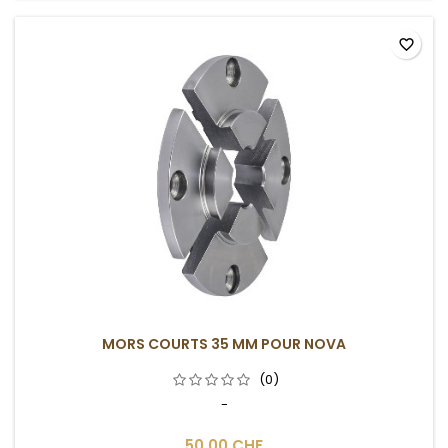
favorite_border
MORS COURTS 35 MM POUR NOVA
(0)
-
50,00 CHF