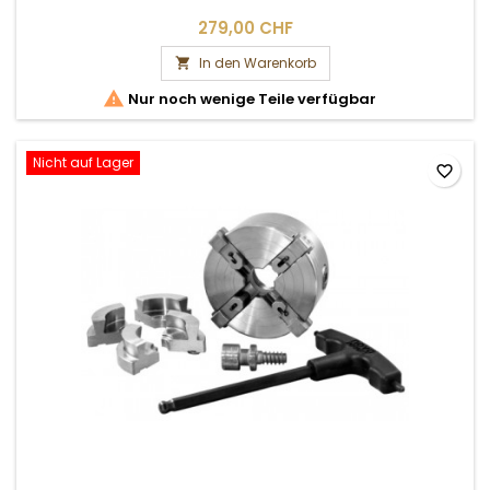
279,00 CHF
In den Warenkorb


Nur noch wenige Teile verfügbar
Nicht auf Lager
favorite_border