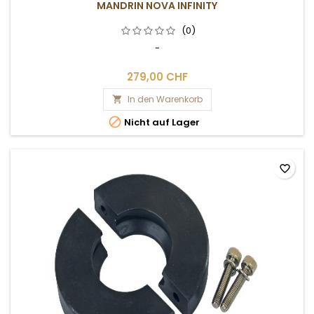
MANDRIN NOVA INFINITY
(0)
-
279,00 CHF
In den Warenkorb


Nicht auf Lager
favorite_border