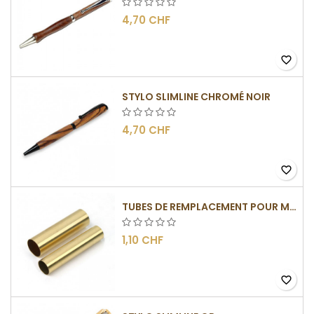
4,70 CHF
favorite_border
STYLO SLIMLINE CHROMÉ NOIR
4,70 CHF
favorite_border
TUBES DE REMPLACEMENT POUR MÉCANISMES SLIMLINE
1,10 CHF
favorite_border