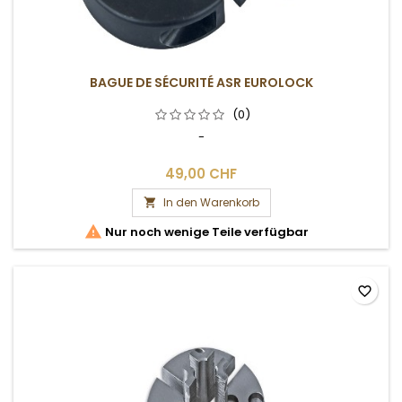
BAGUE DE SÉCURITÉ ASR EUROLOCK
(0)
-
49,00 CHF
In den Warenkorb


Nur noch wenige Teile verfügbar
favorite_border