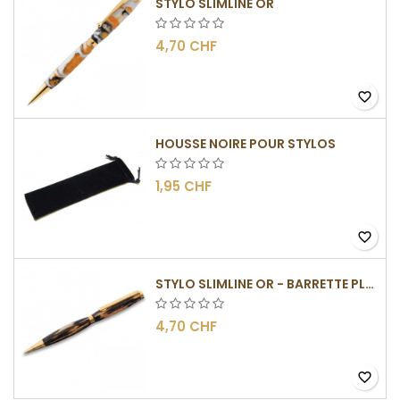
STYLO SLIMLINE OR
4,70 CHF
favorite_border
HOUSSE NOIRE POUR STYLOS
1,95 CHF
favorite_border
STYLO SLIMLINE OR - BARRETTE PLATE
4,70 CHF
favorite_border