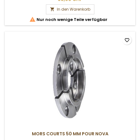
In den Warenkorb


Nur noch wenige Teile verfügbar
favorite_border
MORS COURTS 50 MM POUR NOVA