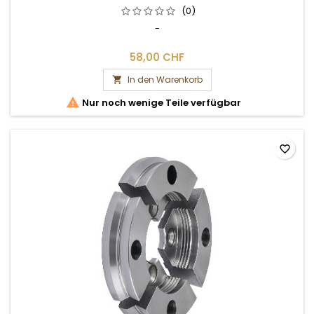
(0)
-
58,00 CHF
In den Warenkorb


Nur noch wenige Teile verfügbar
favorite_border