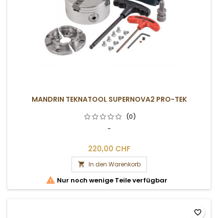
MANDRIN TEKNATOOL SUPERNOVA2 PRO-TEK
(0)
-
220,00 CHF
In den Warenkorb


Nur noch wenige Teile verfügbar
favorite_border