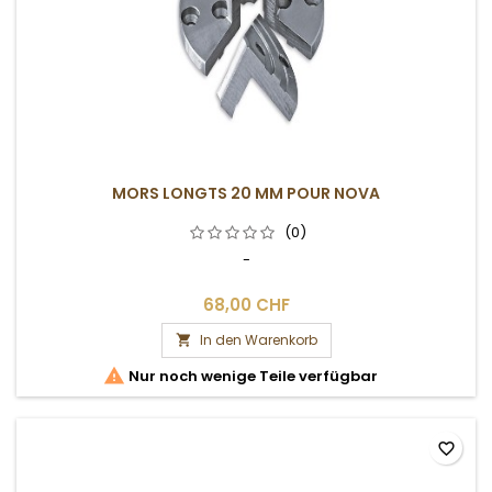
MORS LONGTS 20 MM POUR NOVA
(0)
-
68,00 CHF
In den Warenkorb


Nur noch wenige Teile verfügbar
favorite_border