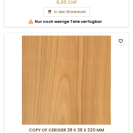
chercher sur place.
6,00 CHF
In den Warenkorb


Nur noch wenige Teile verfügbar
favorite_border
COPY OF CERISIER 38 X 38 X 320 MM