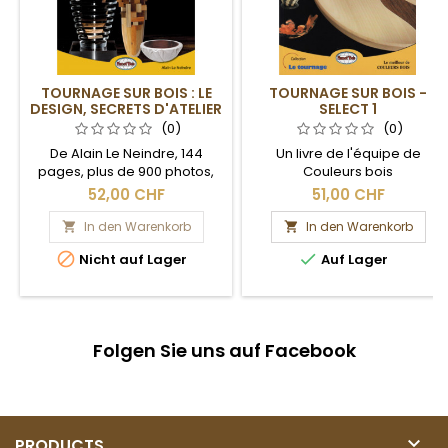
TOURNAGE SUR BOIS : LE
TOURNAGE SUR BOIS -
DESIGN, SECRETS D'ATELIER
SELECT 1
(0)
(0)
De Alain Le Neindre, 144
Un livre de l'équipe de
pages, plus de 900 photos,
Couleurs bois
format 210 x 297, Broché
52,00 CHF
51,00 CHF
In den Warenkorb
In den Warenkorb




Nicht auf Lager
Auf Lager
Folgen Sie uns auf Facebook

PRODUCTS