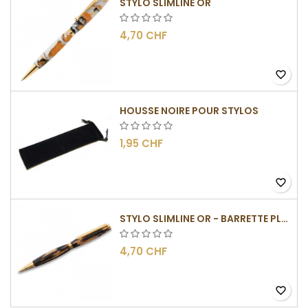
STYLO SLIMLINE OR
4,70 CHF
favorite_border
HOUSSE NOIRE POUR STYLOS
1,95 CHF
favorite_border
STYLO SLIMLINE OR - BARRETTE PLATE
4,70 CHF
favorite_border