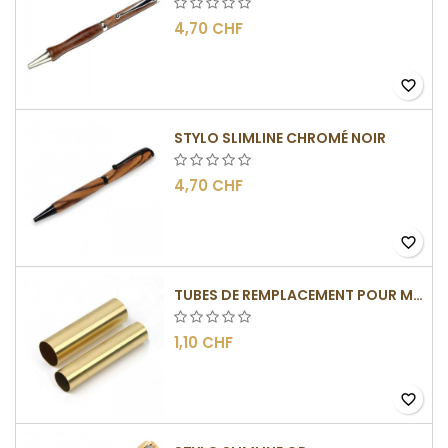
4,70 CHF
favorite_border
STYLO SLIMLINE CHROMÉ NOIR
4,70 CHF
favorite_border
TUBES DE REMPLACEMENT POUR MÉCANISMES SLIMLINE
1,10 CHF
favorite_border