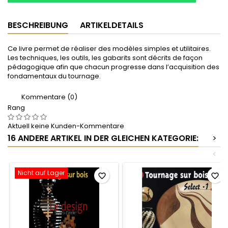
BESCHREIBUNG
ARTIKELDETAILS
Ce livre permet de réaliser des modèles simples et utilitaires.
Les techniques, les outils, les gabarits sont décrits de façon
pédagogique afin que chacun progresse dans l’acquisition des
fondamentaux du tournage.
Kommentare (0)
Rang
Aktuell keine Kunden-Kommentare
16 ANDERE ARTIKEL IN DER GLEICHEN KATEGORIE:
>
<
Nicht auf Lager
favorite_border
favorite_border