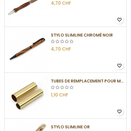
4,70 CHF
favorite_border
STYLO SLIMLINE CHROMÉ NOIR
4,70 CHF
favorite_border
TUBES DE REMPLACEMENT POUR MÉCANISMES SLIMLINE
1,10 CHF
favorite_border
STYLO SLIMLINE OR