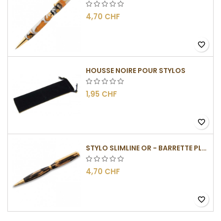
4,70 CHF
favorite_border
HOUSSE NOIRE POUR STYLOS
1,95 CHF
favorite_border
STYLO SLIMLINE OR - BARRETTE PLATE
4,70 CHF
favorite_border