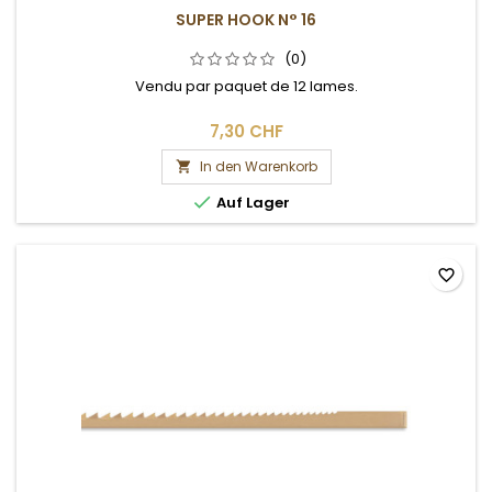
SUPER HOOK N° 16
(0)
Vendu par paquet de 12 lames.
7,30 CHF
In den Warenkorb


Auf Lager
favorite_border