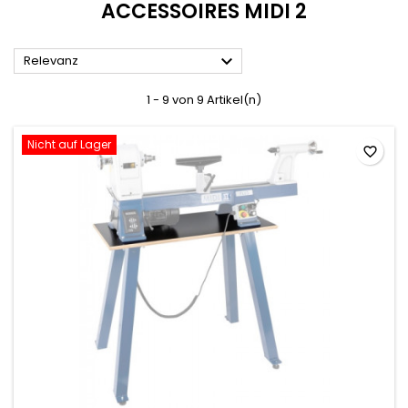
ACCESSOIRES MIDI 2

Relevanz
1 - 9 von 9 Artikel(n)
Nicht auf Lager
favorite_border