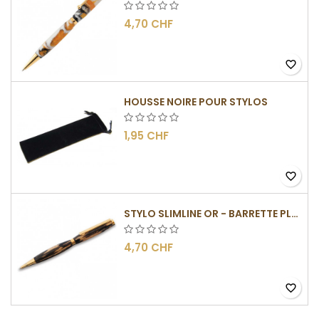
4,70 CHF
favorite_border
HOUSSE NOIRE POUR STYLOS
1,95 CHF
favorite_border
STYLO SLIMLINE OR - BARRETTE PLATE
4,70 CHF
favorite_border