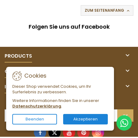
ZUM SEITENANFANG

Folgen Sie uns auf Facebook

PRODUCTS

OUR COMPANY
Cookies

IHR KONTO
Dieser Shop verwendet Cookies, um Ihr
Surferlebnis zu verbessern.
Weitere Informationen finden Sie in unserer
NEWSLETTER
Datenschutzerklärung
.
Beenden
Akzeptieren
Facebook
Twitter
YouTube
Pinterest
Instagram