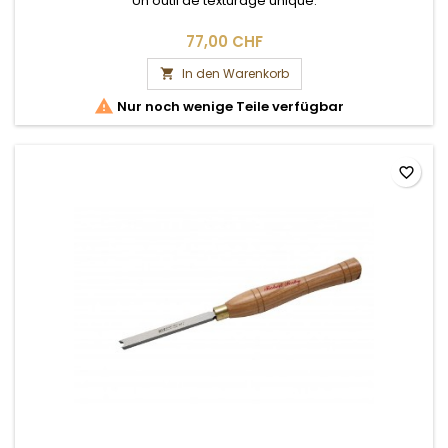
Un outil de texturage unique.
77,00 CHF
In den Warenkorb


Nur noch wenige Teile verfügbar
favorite_border