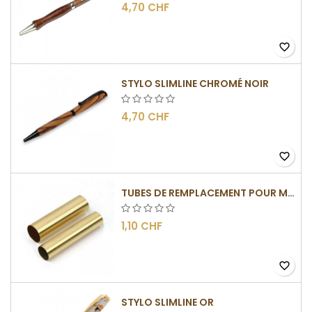
4,70 CHF
favorite_border
STYLO SLIMLINE CHROMÉ NOIR
4,70 CHF
favorite_border
TUBES DE REMPLACEMENT POUR MÉCANISMES SLIMLINE
1,10 CHF
favorite_border
STYLO SLIMLINE OR