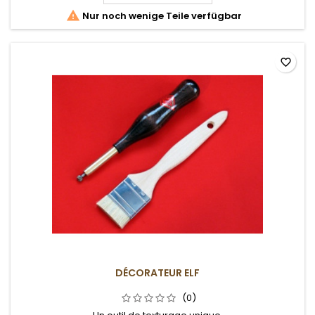

Nur noch wenige Teile verfügbar
favorite_border
DÉCORATEUR ELF
(0)