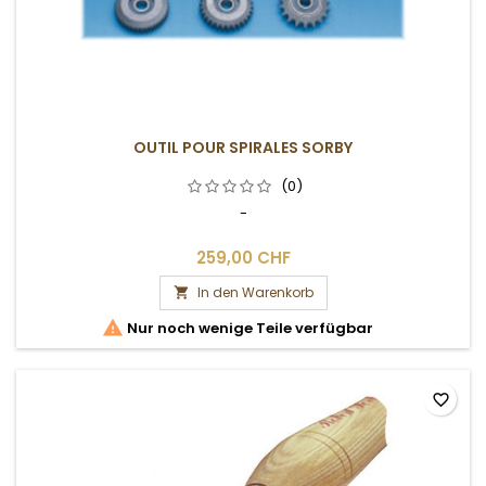
OUTIL POUR SPIRALES SORBY
(0)
-
259,00 CHF
In den Warenkorb


Nur noch wenige Teile verfügbar
favorite_border