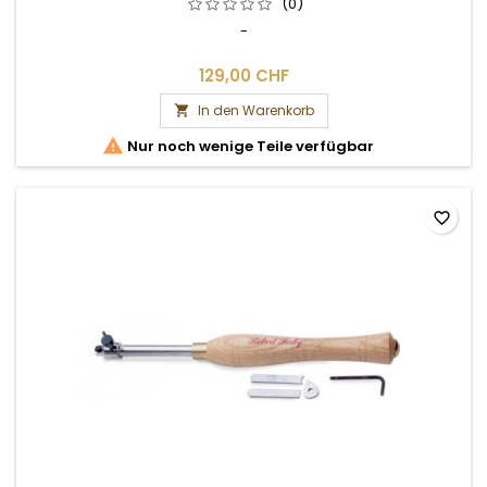
(0)
-
129,00 CHF
In den Warenkorb


Nur noch wenige Teile verfügbar
favorite_border