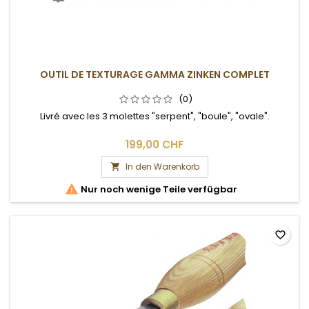
OUTIL DE TEXTURAGE GAMMA ZINKEN COMPLET
(0)
Livré avec les 3 molettes "serpent", "boule", "ovale".
199,00 CHF
In den Warenkorb


Nur noch wenige Teile verfügbar
favorite_border