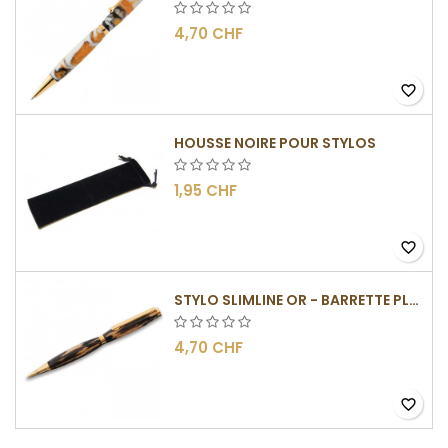
4,70 CHF
favorite_border
HOUSSE NOIRE POUR STYLOS
1,95 CHF
favorite_border
STYLO SLIMLINE OR - BARRETTE PLATE
4,70 CHF
favorite_border