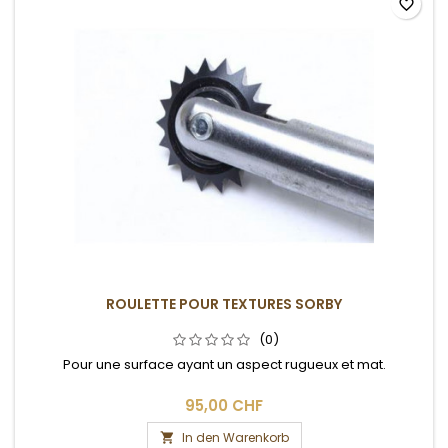
favorite_border
ROULETTE POUR TEXTURES SORBY
(0)
Pour une surface ayant un aspect rugueux et mat.
95,00 CHF
In den Warenkorb
