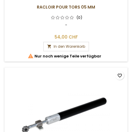
RACLOIR POUR TORS 05 MM
(0)
-
54,00 CHF
In den Warenkorb


Nur noch wenige Teile verfügbar
favorite_border