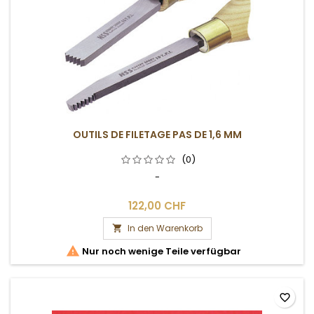
OUTILS DE FILETAGE PAS DE 1,6 MM
(0)
-
122,00 CHF
In den Warenkorb


Nur noch wenige Teile verfügbar
favorite_border