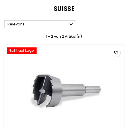
SUISSE

Relevanz
1 - 2 von 2 Artikel(n)
Nicht auf Lager
favorite_border