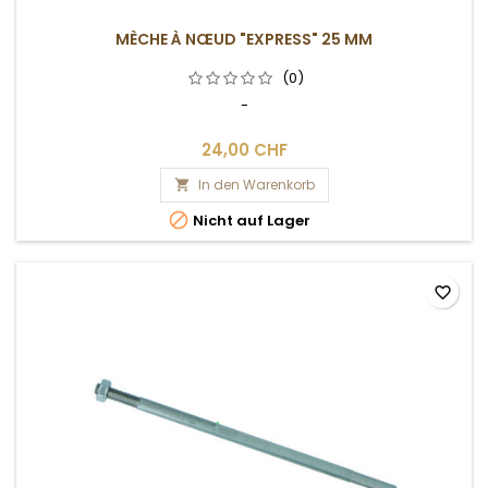
MÈCHE À NŒUD "EXPRESS" 25 MM
(0)
-
24,00 CHF
In den Warenkorb


Nicht auf Lager
favorite_border