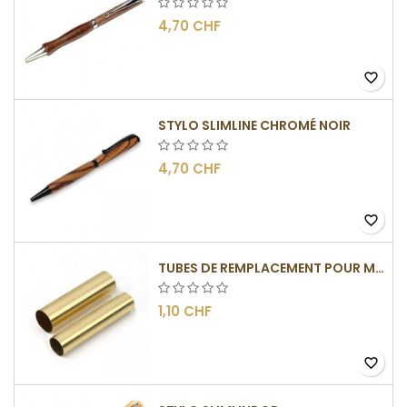
4,70 CHF
favorite_border
STYLO SLIMLINE CHROMÉ NOIR
4,70 CHF
favorite_border
TUBES DE REMPLACEMENT POUR MÉCANISMES SLIMLINE
1,10 CHF
favorite_border