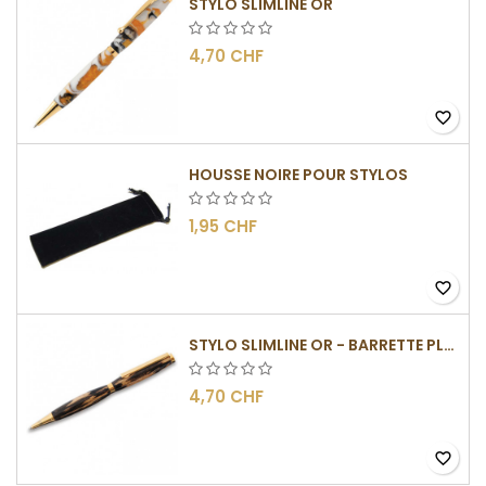
STYLO SLIMLINE OR
4,70 CHF
favorite_border
HOUSSE NOIRE POUR STYLOS
1,95 CHF
favorite_border
STYLO SLIMLINE OR - BARRETTE PLATE
4,70 CHF
favorite_border