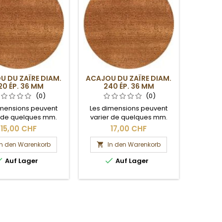
U DU ZAÏRE DIAM.
ACAJOU DU ZAÏRE DIAM.
20 ÉP. 36 MM
240 ÉP. 36 MM
(0)
(0)
imensions peuvent
Les dimensions peuvent
r de quelques mm.
varier de quelques mm.
ection brute.
Section brute.
15,00 CHF
17,00 CHF
In den Warenkorb
In den Warenkorb



Auf Lager
Auf Lager