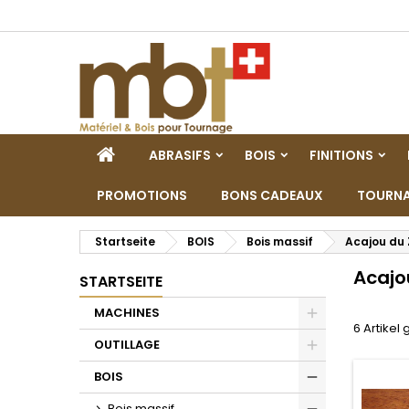
M
(
W
A
add_circle_outline
((
Si
Na
zu
STARTSEITE
ABRASIFS
BOIS
FINITIONS
PROMOTIONS
BONS CADEAUX
TOURNA
Startseite
BOIS
Bois massif
Acajou du 
Acajo
STARTSEITE
MACHINES
6 Artikel
Toggle
OUTILLAGE
Toggle
BOIS
Toggle
Bois massif