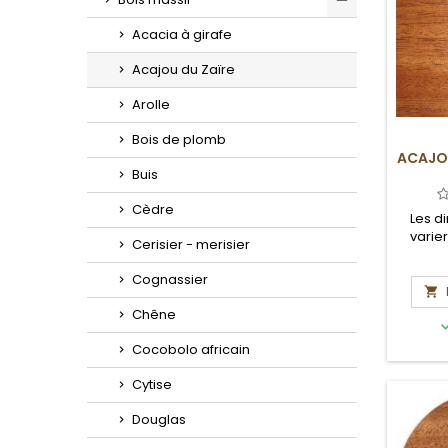
Toggle
Acacia à girafe
Acajou du Zaïre
Arolle
Bois de plomb
ACAJOU
Buis
Cèdre
Les d
varie
Cerisier - merisier
Cognassier

Chêne
Cocobolo africain
Cytise
Douglas