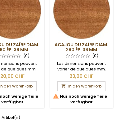
U DU ZAÏRE DIAM.
ACAJOU DU ZAÏRE DIAM.
60 ÉP. 36 MM
280 ÉP. 36 MM
(0)
(0)
imensions peuvent
Les dimensions peuvent
r de quelques mm.
varier de quelques mm.
Section brute.
Section brute.
20,00 CHF
23,00 CHF
In den Warenkorb
In den Warenkorb


noch wenige Teile
Nur noch wenige Teile
verfügbar
verfügbar
6 Artikel(n)