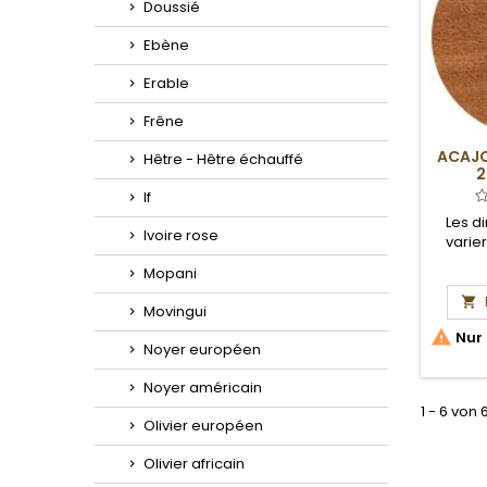
Doussié
Ebène
Erable
Frêne
ACAJO
Hêtre - Hêtre échauffé
2
If
Les d
Ivoire rose
varie
Mopani

Movingui

Nur 
Noyer européen
Noyer américain
1 - 6 von 
Olivier européen
Olivier africain