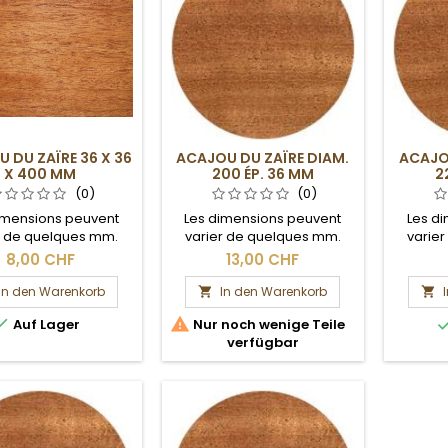
 DU ZAÏRE 36 X 36
ACAJOU DU ZAÏRE DIAM.
ACAJO
X 400 MM
200 ÉP. 36 MM
2
(0)
(0)
imensions peuvent
Les dimensions peuvent
Les d
r de quelques mm.
varier de quelques mm.
varie
Section brute.
Section brute.
S
8,00 CHF
13,00 CHF
In den Warenkorb
In den Warenkorb




Auf Lager
Nur noch wenige Teile
verfügbar