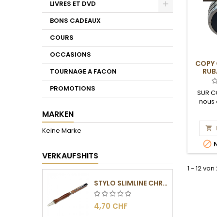
LIVRES ET DVD
Toggle
BONS CADEAUX
COURS
OCCASIONS
COPY 
RUB
TOURNAGE A FACON
PROMOTIONS
SUR C
nous 
dél
MARKEN

Keine Marke

N
VERKAUFSHITS
1 - 12 von
STYLO SLIMLINE CHROMÉ
4,70 CHF