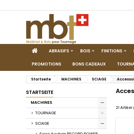
M
(
W
A
add_circle_outline
((
Si
Na
zu
STARTSEITE
ABRASIFS
BOIS
FINITIONS
PROMOTIONS
BONS CADEAUX
TOURNA
Startseite
MACHINES
SCIAGE
Accessoi
Acces
STARTSEITE
MACHINES
21 Artike
Toggle
TOURNAGE
Toggle
SCIAGE
Toggle
Scies à ruban RECORD POWER