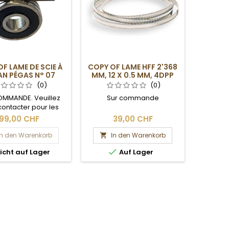
F LAME DE SCIE À
COPY OF LAME HFF 2'368
N PÉGAS N° 07
MM, 12 X 0.5 MM, 4DPP
(0)
(0)
OMMANDE. Veuillez
Sur commande
contacter pour les
ais de livraison.
99,00 CHF
39,00 CHF
In den Warenkorb
In den Warenkorb


icht auf Lager
Auf Lager