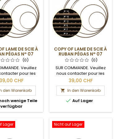
F LAME DE SCIE À
COPY OF LAME DE SCIE À
N PÉGAS N° 07
RUBAN PÉGAS N° 07
(0)
(0)
OMMANDE. Veuillez
SUR COMMANDE. Veuillez
contacter pour les
nous contacter pour les
ais de livraison.
délais de livraison.
39,00 CHF
39,00 CHF
In den Warenkorb
In den Warenkorb


noch wenige Teile
Auf Lager
verfügbar
uf Lager
Nicht auf Lager