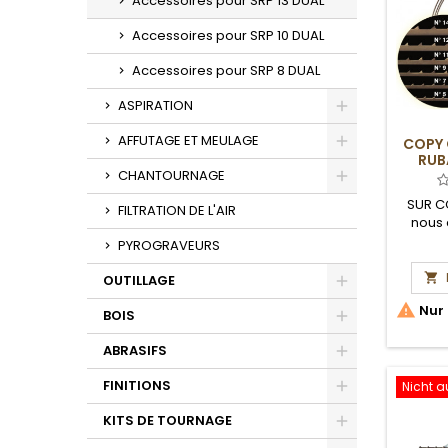
Accessoires pour SRP 13 DUAL
Accessoires pour SRP 10 DUAL
Accessoires pour SRP 8 DUAL
ASPIRATION
Toggle
AFFUTAGE ET MEULAGE
COPY 
RUB
Toggle
CHANTOURNAGE
Toggle
SUR C
FILTRATION DE L'AIR
nous 
dél
PYROGRAVEURS

OUTILLAGE
Toggle

Nur 
BOIS
Toggle
ABRASIFS
Toggle
FINITIONS
Nicht a
Toggle
KITS DE TOURNAGE
Toggle