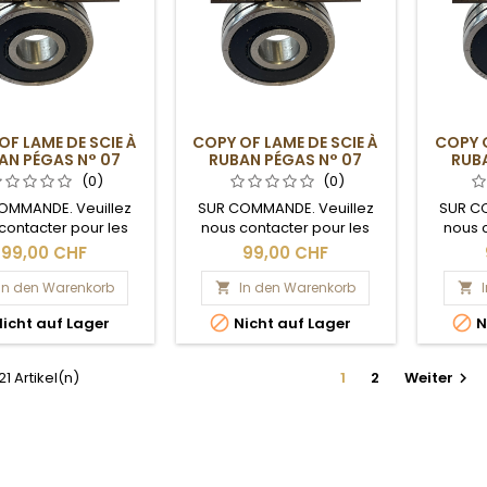
OF LAME DE SCIE À
COPY OF LAME DE SCIE À
COPY O
AN PÉGAS N° 07
RUBAN PÉGAS N° 07
RUBA
(0)
(0)
OMMANDE. Veuillez
SUR COMMANDE. Veuillez
SUR C
contacter pour les
nous contacter pour les
nous 
ais de livraison.
délais de livraison.
dél
99,00 CHF
99,00 CHF
In den Warenkorb
In den Warenkorb




icht auf Lager
Nicht auf Lager
N
 21 Artikel(n)
1
2
Weiter
