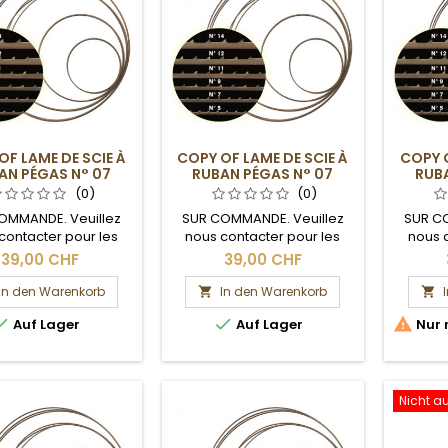
OF LAME DE SCIE À
COPY OF LAME DE SCIE À
COPY O
AN PÉGAS N° 07
RUBAN PÉGAS N° 07
RUBA
(0)
(0)
OMMANDE. Veuillez
SUR COMMANDE. Veuillez
SUR C
contacter pour les
nous contacter pour les
nous 
ais de livraison.
délais de livraison.
dél
39,00 CHF
39,00 CHF
In den Warenkorb
In den Warenkorb





Auf Lager
Auf Lager
Nur 
Nicht a