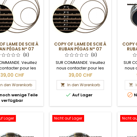
OF LAME DE SCIE À
COPY OF LAME DE SCIE À
COPY O
AN PÉGAS N° 07
RUBAN PÉGAS N° 07
RUBA
(0)
(0)
OMMANDE. Veuillez
SUR COMMANDE. Veuillez
SUR C
contacter pour les
nous contacter pour les
nous 
ais de livraison.
délais de livraison.
dél
39,00 CHF
39,00 CHF
In den Warenkorb
In den Warenkorb




noch wenige Teile
Auf Lager
N
verfügbar
uf Lager
Nicht auf Lager
Nicht a