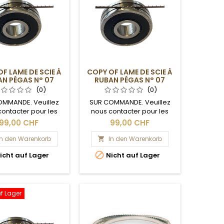
F LAME DE SCIE À
COPY OF LAME DE SCIE À
N PÉGAS N° 07
RUBAN PÉGAS N° 07
(0)
(0)
OMMANDE. Veuillez
SUR COMMANDE. Veuillez
contacter pour les
nous contacter pour les
ais de livraison.
délais de livraison.
99,00 CHF
99,00 CHF
In den Warenkorb
In den Warenkorb


icht auf Lager
Nicht auf Lager
uf Lager