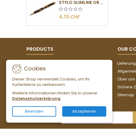
STYLO SLIMLINE OR - BARRETTE PLATE
4,70 CHF
PRODUCTS
OUR C
Angebote
Lieferung
Cookies
Neue Artikel
Allgemei
Dieser Shop verwendet Cookies, um Ihr
Verkaufshits
Über uns
Surferlebnis zu verbessern.
Sichere 
Weitere Informationen finden Sie in unserer
Sitemap
Datenschutzerklärung
.
Beenden
Akzeptieren
NEWSLETTER