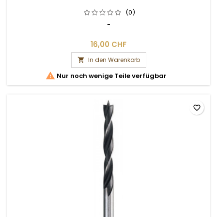
(0)
-
16,00 CHF
In den Warenkorb


Nur noch wenige Teile verfügbar
favorite_border