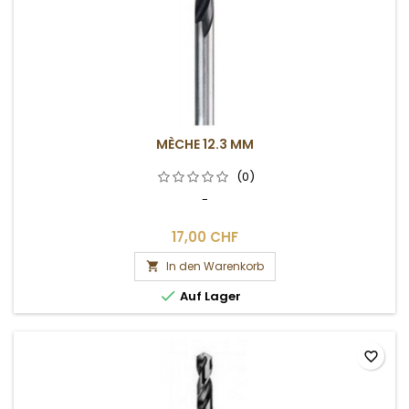
MÈCHE 12.3 MM
(0)
-
17,00 CHF
In den Warenkorb


Auf Lager
favorite_border