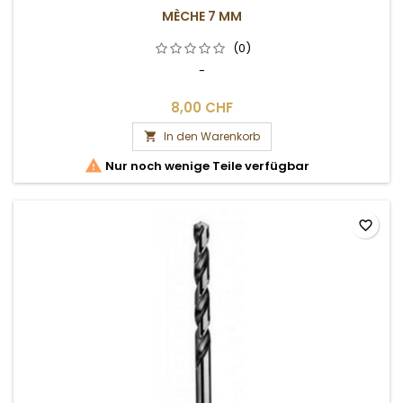
MÈCHE 7 MM
(0)
-
8,00 CHF
In den Warenkorb


Nur noch wenige Teile verfügbar
favorite_border