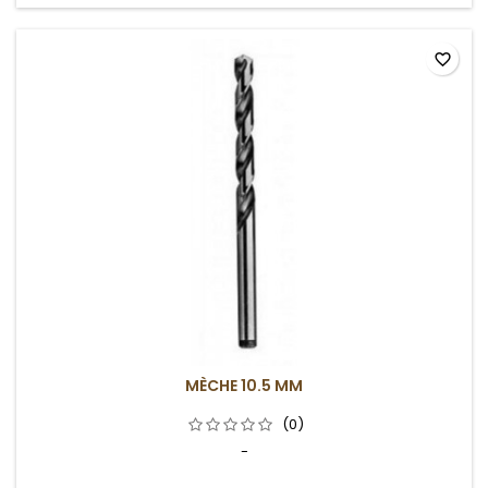
favorite_border
MÈCHE 10.5 MM
(0)
-