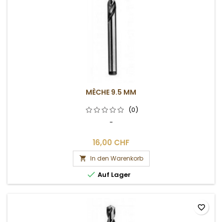
MÈCHE 9.5 MM
(0)
-
16,00 CHF
In den Warenkorb


Auf Lager
favorite_border