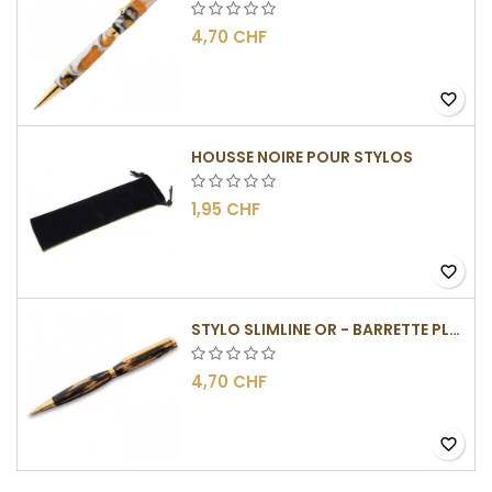
4,70 CHF
favorite_border
HOUSSE NOIRE POUR STYLOS
1,95 CHF
favorite_border
STYLO SLIMLINE OR - BARRETTE PLATE
4,70 CHF
favorite_border