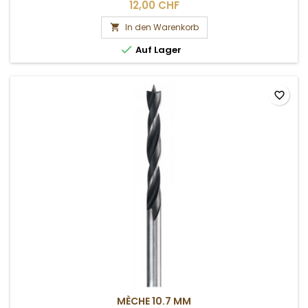
12,00 CHF
In den Warenkorb


Auf Lager
favorite_border
MÈCHE 10.7 MM