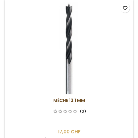
favorite_border
MÈCHE 13.1 MM
(0)
-
17,00 CHF