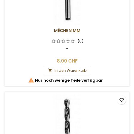
MÈCHE 8 MM
(0)
-
8,00 CHF
In den Warenkorb


Nur noch wenige Teile verfügbar
favorite_border