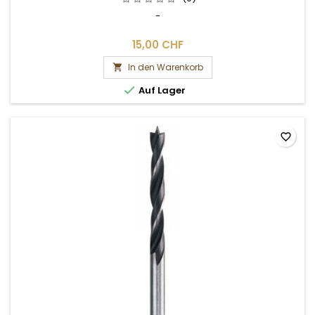
-
15,00 CHF
In den Warenkorb


Auf Lager
favorite_border