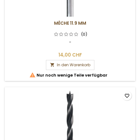
MÈCHE 11.9 MM
(0)
-
14,00 CHF
In den Warenkorb


Nur noch wenige Teile verfügbar
favorite_border