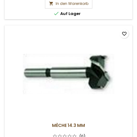
In den Warenkorb


Auf Lager
favorite_border
MÈCHE 14.3 MM
(0)