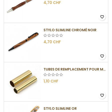
4,70 CHF
favorite_border
STYLO SLIMLINE CHROMÉ NOIR
4,70 CHF
favorite_border
TUBES DE REMPLACEMENT POUR MÉCANISMES SLIMLINE
1,10 CHF
favorite_border
STYLO SLIMLINE OR