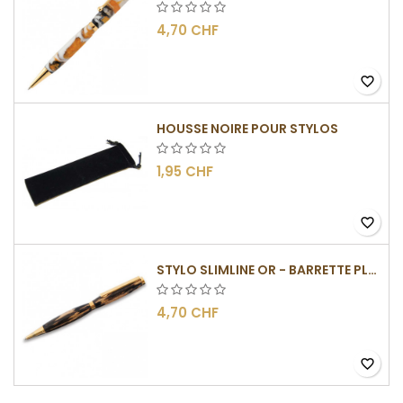
4,70 CHF
favorite_border
HOUSSE NOIRE POUR STYLOS
1,95 CHF
favorite_border
STYLO SLIMLINE OR - BARRETTE PLATE
4,70 CHF
favorite_border