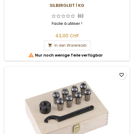
SILBERGLEIT 1 KG
(0)
Facile à utiliser !
43,00 CHF
In den Warenkorb


Nur noch wenige Teile verfügbar
favorite_border