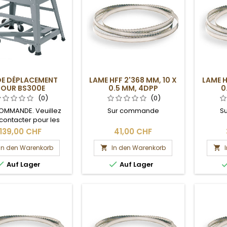
DE DÉPLACEMENT
LAME HFF 2'368 MM, 10 X
LAME H
POUR BS300E
0.5 MM, 4DPP
0
(0)
(0)
OMMANDE. Veuillez
Sur commande
S
contacter pour les
 de livraison et les
139,00 CHF
41,00 CHF
frais de port.
In den Warenkorb
In den Warenkorb




Auf Lager
Auf Lager