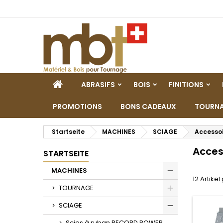
M
(
W
A
add_circle_outline
((
Si
Na
zu
STARTSEITE
ABRASIFS
BOIS
FINITIONS
PROMOTIONS
BONS CADEAUX
TOURNA
Startseite
MACHINES
SCIAGE
Accessoi
Acces
STARTSEITE
MACHINES
12 Artike
Toggle
TOURNAGE
Toggle
SCIAGE
Toggle
Scies à ruban RECORD POWER