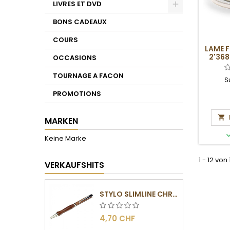
LIVRES ET DVD
Toggle
BONS CADEAUX
COURS
LAME 
2'368
OCCASIONS
TOURNAGE A FACON
S
PROMOTIONS

MARKEN
Keine Marke
1 - 12 von
VERKAUFSHITS
STYLO SLIMLINE CHROMÉ
4,70 CHF