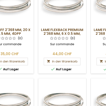
FF 2'368 MM, 20 X
LAME FLEXBACK PREMIUM
LAME F
.5 MM, 4DPP
2'368 MM, 6 X 0.5 MM,
2'368
6DPP
(0)
(0)
ur commande
Sur commande
S
35,00 CHF
44,00 CHF
In den Warenkorb
In den Warenkorb




Auf Lager
Auf Lager