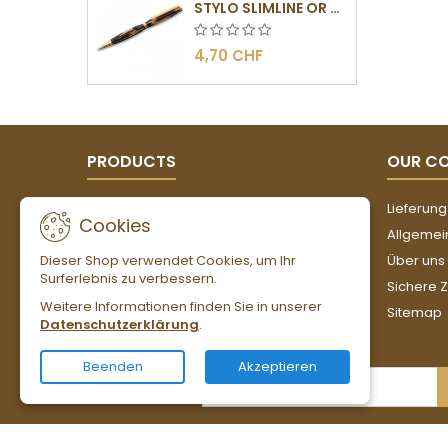
STYLO SLIMLINE OR - BARRETTE PLATE
4,70 CHF
PRODUCTS
OUR C
Angebote
Lieferung
Cookies
Neue Artikel
Allgemei
Dieser Shop verwendet Cookies, um Ihr
Verkaufshits
Über uns
Surferlebnis zu verbessern.
Sichere 
Weitere Informationen finden Sie in unserer
Sitemap
Datenschutzerklärung
.
Beenden
Akzeptieren
NEWSLETTER