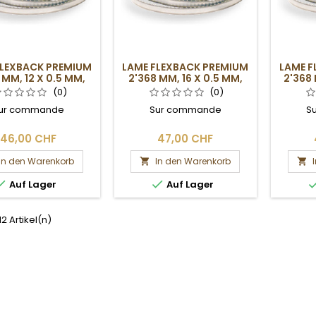
FLEXBACK PREMIUM
LAME FLEXBACK PREMIUM
LAME F
 MM, 12 X 0.5 MM,
2'368 MM, 16 X 0.5 MM,
2'368 
4DPP
4DPP
(0)
(0)
ur commande
Sur commande
S
46,00 CHF
47,00 CHF
In den Warenkorb
In den Warenkorb




Auf Lager
Auf Lager
 12 Artikel(n)