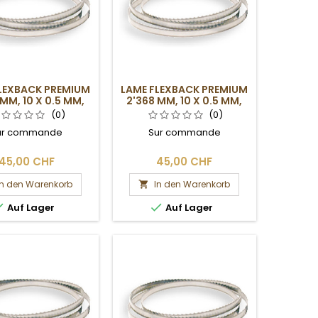
LEXBACK PREMIUM
LAME FLEXBACK PREMIUM
 MM, 10 X 0.5 MM,
2'368 MM, 10 X 0.5 MM,
4DPP
6DPP
(0)
(0)
ur commande
Sur commande
45,00 CHF
45,00 CHF
In den Warenkorb
In den Warenkorb



Auf Lager
Auf Lager