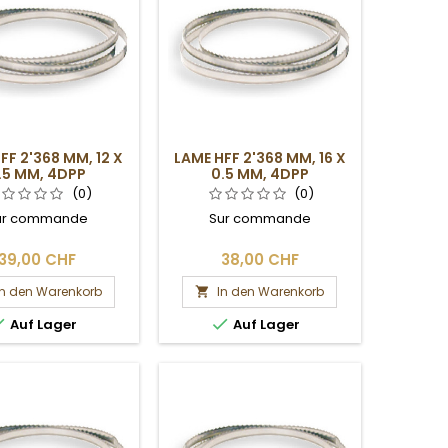
FF 2'368 MM, 12 X
LAME HFF 2'368 MM, 16 X
.5 MM, 4DPP
0.5 MM, 4DPP
(0)
(0)
ur commande
Sur commande
39,00 CHF
38,00 CHF
In den Warenkorb
In den Warenkorb



Auf Lager
Auf Lager