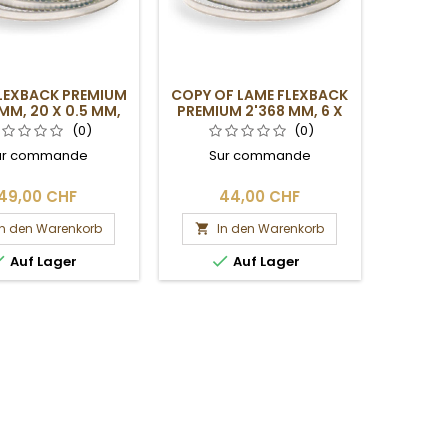
LEXBACK PREMIUM
COPY OF LAME FLEXBACK
MM, 20 X 0.5 MM,
PREMIUM 2'368 MM, 6 X
4DPP
0.5 MM, 6DPP
(0)
(0)
ur commande
Sur commande
49,00 CHF
44,00 CHF
In den Warenkorb
In den Warenkorb



Auf Lager
Auf Lager