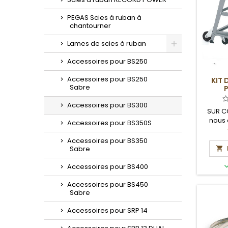
PEGAS Scies à ruban à
chantourner
Lames de scies à ruban
Toggle
Accessoires pour BS250
Accessoires pour BS250
KIT 
Sabre
Accessoires pour BS300
SUR C
nous 
Accessoires pour BS350S
délais
Accessoires pour BS350
Sabre

Accessoires pour BS400
Accessoires pour BS450
Sabre
Accessoires pour SRP 14