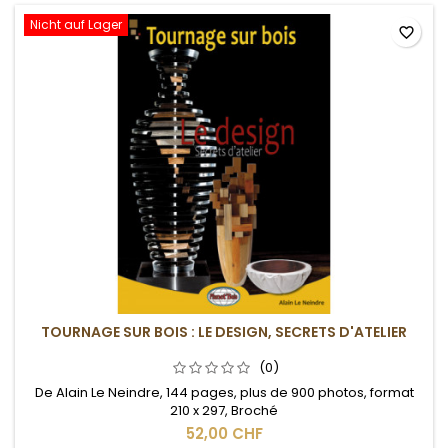
Nicht auf Lager
favorite_border
TOURNAGE SUR BOIS : LE DESIGN, SECRETS D'ATELIER
(0)
De Alain Le Neindre, 144 pages, plus de 900 photos, format
210 x 297, Broché
52,00 CHF