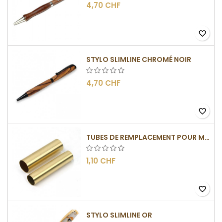
4,70 CHF
favorite_border
STYLO SLIMLINE CHROMÉ NOIR
4,70 CHF
favorite_border
TUBES DE REMPLACEMENT POUR MÉCANISMES SLIMLINE
1,10 CHF
favorite_border
STYLO SLIMLINE OR