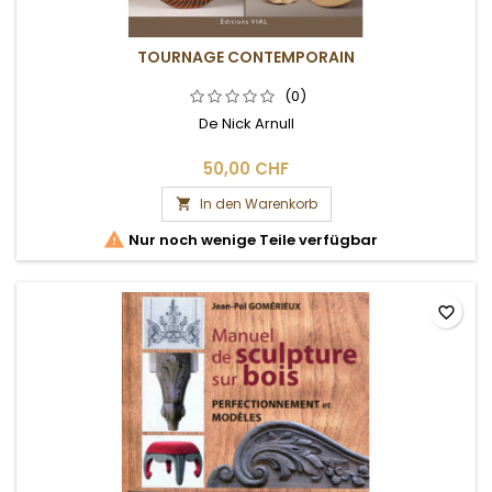
TOURNAGE CONTEMPORAIN
(0)
De Nick Arnull
50,00 CHF
In den Warenkorb


Nur noch wenige Teile verfügbar
favorite_border