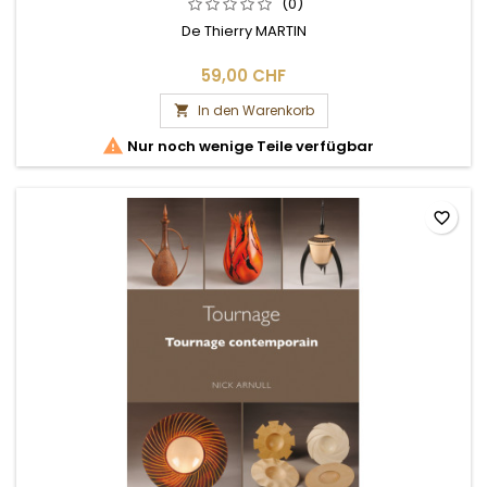
(0)
De Thierry MARTIN
59,00 CHF
In den Warenkorb


Nur noch wenige Teile verfügbar
favorite_border