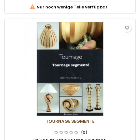

Nur noch wenige Teile verfügbar
favorite_border
TOURNAGE SEGMENTÉ
(0)