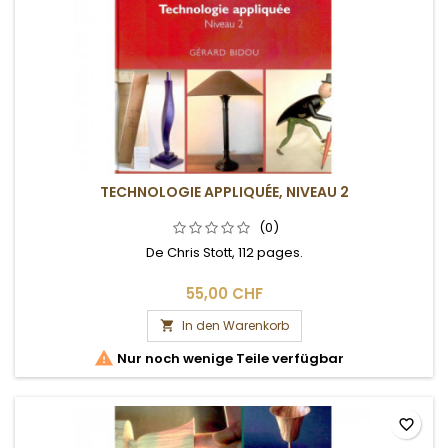
TECHNOLOGIE APPLIQUÉE, NIVEAU 2
(0)
De Chris Stott, 112 pages.
55,00 CHF
In den Warenkorb


Nur noch wenige Teile verfügbar
favorite_border