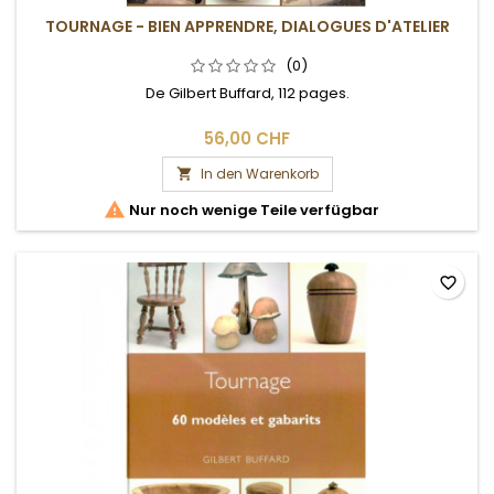
TOURNAGE - BIEN APPRENDRE, DIALOGUES D'ATELIER
(0)
De Gilbert Buffard, 112 pages.
56,00 CHF
In den Warenkorb


Nur noch wenige Teile verfügbar
favorite_border