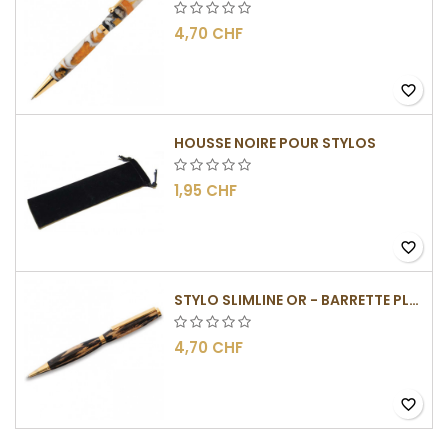
4,70 CHF
favorite_border
HOUSSE NOIRE POUR STYLOS
1,95 CHF
favorite_border
STYLO SLIMLINE OR - BARRETTE PLATE
4,70 CHF
favorite_border