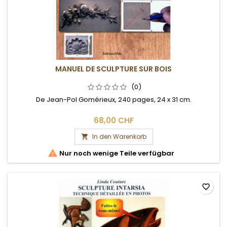
MANUEL DE SCULPTURE SUR BOIS
(0)
De Jean-Pol Gomérieux, 240 pages, 24 x 31 cm.
68,00 CHF
In den Warenkorb


Nur noch wenige Teile verfügbar
favorite_border