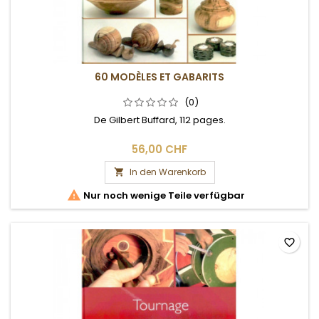
60 MODÈLES ET GABARITS
(0)
De Gilbert Buffard, 112 pages.
56,00 CHF
In den Warenkorb


Nur noch wenige Teile verfügbar
favorite_border