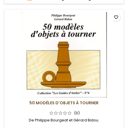
favorite_border
50 MODÈLES D'OBJETS À TOURNER
(0)
De Philippe Bourgeat et Gérard Bidou.