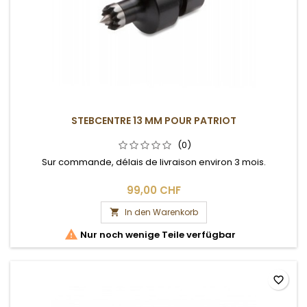
STEBCENTRE 13 MM POUR PATRIOT
(0)
Sur commande, délais de livraison environ 3 mois.
99,00 CHF
In den Warenkorb


Nur noch wenige Teile verfügbar
favorite_border