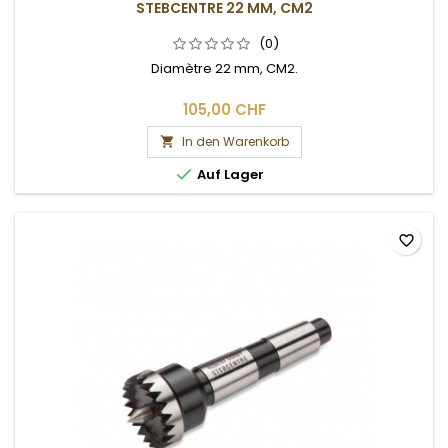
STEBCENTRE 22 MM, CM2
(0)
Diamètre 22 mm, CM2.
105,00 CHF
In den Warenkorb


Auf Lager
favorite_border