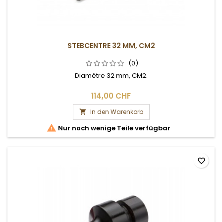
STEBCENTRE 32 MM, CM2
(0)
Diamètre 32 mm, CM2.
114,00 CHF
In den Warenkorb


Nur noch wenige Teile verfügbar
favorite_border