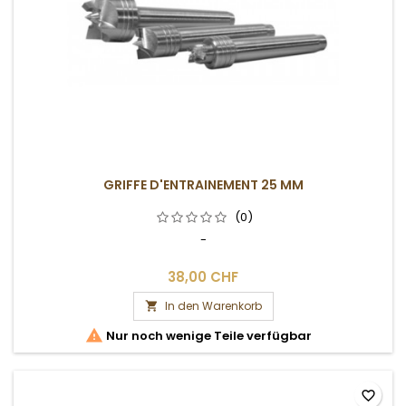
GRIFFE D'ENTRAINEMENT 25 MM
(0)
-
38,00 CHF
In den Warenkorb


Nur noch wenige Teile verfügbar
favorite_border