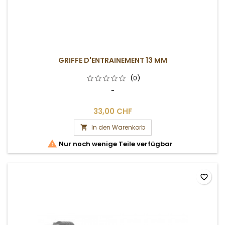
GRIFFE D'ENTRAINEMENT 13 MM
(0)
-
33,00 CHF
In den Warenkorb


Nur noch wenige Teile verfügbar
favorite_border