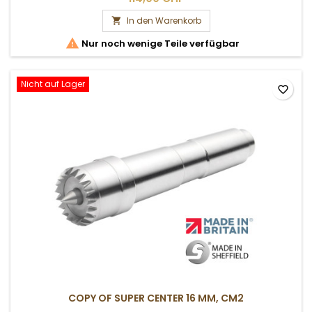
In den Warenkorb


Nur noch wenige Teile verfügbar
Nicht auf Lager
favorite_border
COPY OF SUPER CENTER 16 MM, CM2