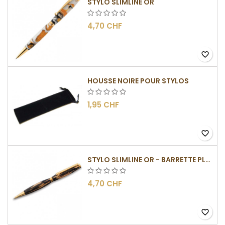
STYLO SLIMLINE OR
4,70 CHF
favorite_border
HOUSSE NOIRE POUR STYLOS
1,95 CHF
favorite_border
STYLO SLIMLINE OR - BARRETTE PLATE
4,70 CHF
favorite_border