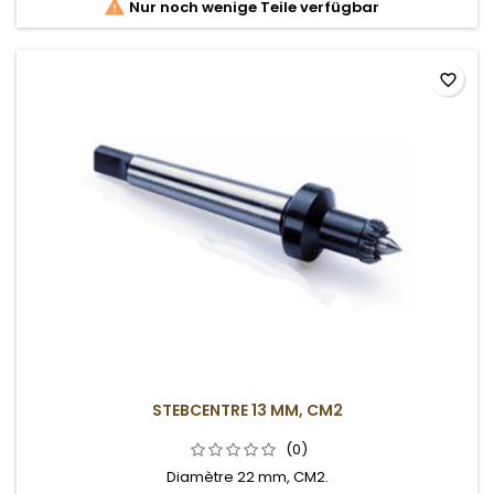

Nur noch wenige Teile verfügbar
favorite_border
STEBCENTRE 13 MM, CM2
(0)
Diamètre 22 mm, CM2.