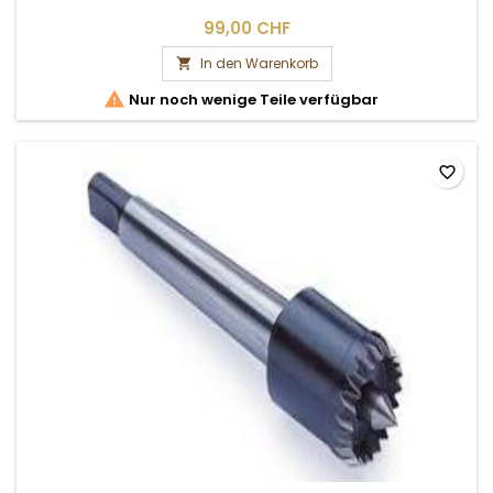
99,00 CHF
In den Warenkorb


Nur noch wenige Teile verfügbar
favorite_border