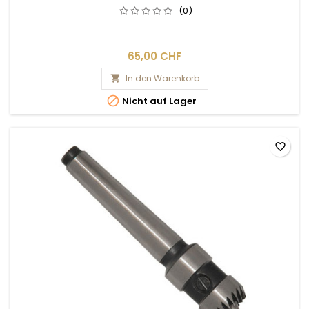
(0)
-
65,00 CHF
In den Warenkorb


Nicht auf Lager
favorite_border