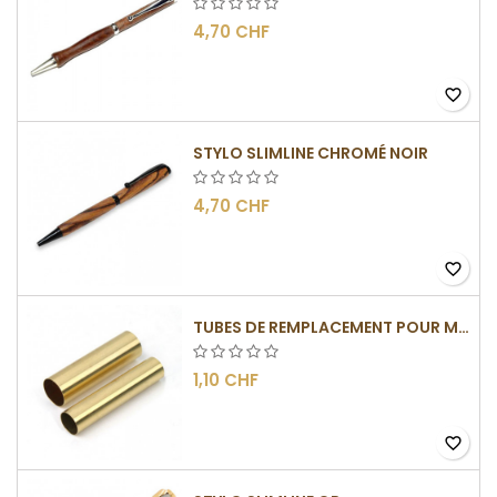
4,70 CHF
favorite_border
STYLO SLIMLINE CHROMÉ NOIR
4,70 CHF
favorite_border
TUBES DE REMPLACEMENT POUR MÉCANISMES SLIMLINE
1,10 CHF
favorite_border