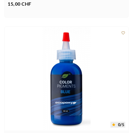
15,00 CHF
Preis



0/5
