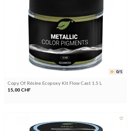
0/5

Copy Of Résine Ecopoxy Kit Flow Cast 1.5 L
15,00 CHF
Preis


