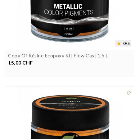
0/5

Copy Of Résine Ecopoxy Kit Flow Cast 1.5 L
15,00 CHF
Preis


