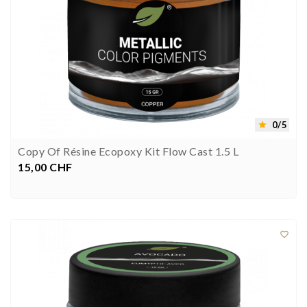
0/5

Copy Of Résine Ecopoxy Kit Flow Cast 1.5 L
15,00 CHF
Preis


