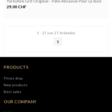
Yorkshire Grit Original - Pâte Abrasive Pour Le Bois
29,00 CHF
Preis


1 - 27 von 27 Artikel(n)
1
PRODUCTS
Prices drop
New products
Best sales
OUR COMPANY