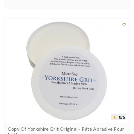



0/5

Copy Of Yorkshire Grit Original - Pâte Abrasive Pour