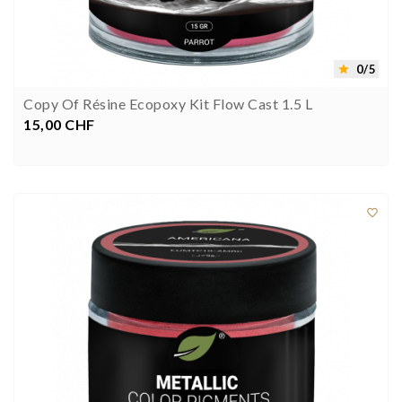
0/5

Copy Of Résine Ecopoxy Kit Flow Cast 1.5 L
15,00 CHF
Preis


