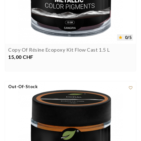
0/5

Copy Of Résine Ecopoxy Kit Flow Cast 1.5 L
15,00 CHF
Preis


Out-Of-Stock
