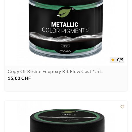
0/5

Copy Of Résine Ecopoxy Kit Flow Cast 1.5 L
15,00 CHF
Preis


