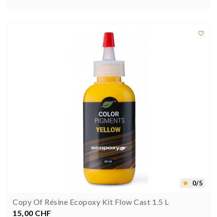



0/5

Copy Of Résine Ecopoxy Kit Flow Cast 1.5 L
15,00 CHF
Preis