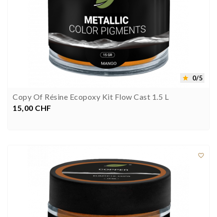
0/5

Copy Of Résine Ecopoxy Kit Flow Cast 1.5 L
15,00 CHF
Preis


