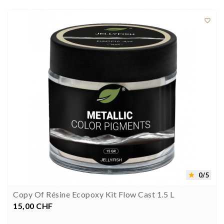



0/5

Copy Of Résine Ecopoxy Kit Flow Cast 1.5 L
15,00 CHF
Preis