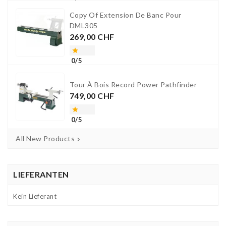
Copy Of Extension De Banc Pour
DML305
Preis
269,00 CHF

0/5
Tour À Bois Record Power Pathfinder
Preis
749,00 CHF

0/5
All New Products

LIEFERANTEN
Kein Lieferant