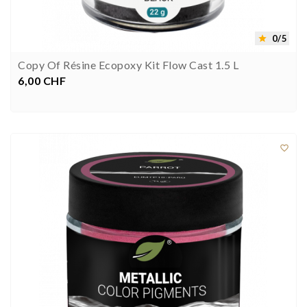
0/5

Copy Of Résine Ecopoxy Kit Flow Cast 1.5 L
6,00 CHF
Preis


