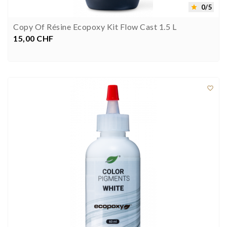
0/5

Copy Of Résine Ecopoxy Kit Flow Cast 1.5 L
15,00 CHF
Preis


