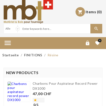
Items
(0)



0


Startseite
FINITIONS
Résine
NEW PRODUCTS
Charbons Pour Aspirateur Record Power
DX1000
Preis
47,00 CHF

0/5