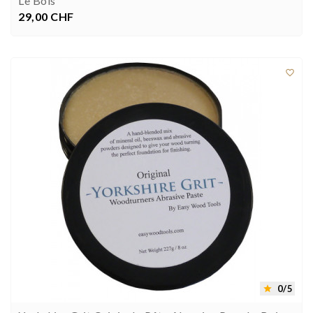
Le Bois
29,00 CHF
Preis



0/5
