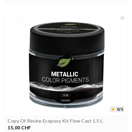



0/5

Copy Of Résine Ecopoxy Kit Flow Cast 1.5 L
15,00 CHF
Preis