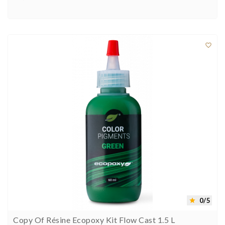



0/5

Copy Of Résine Ecopoxy Kit Flow Cast 1.5 L