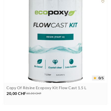

0/5

Copy Of Résine Ecopoxy Kit Flow Cast 1.5 L
20,00 CHF
Preis
Verkaufspreis
60,00 CHF

