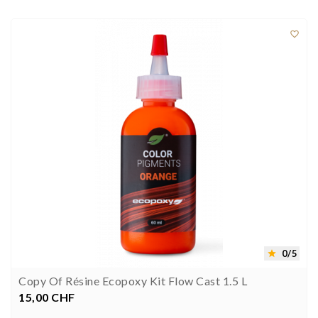



0/5

Copy Of Résine Ecopoxy Kit Flow Cast 1.5 L
15,00 CHF
Preis