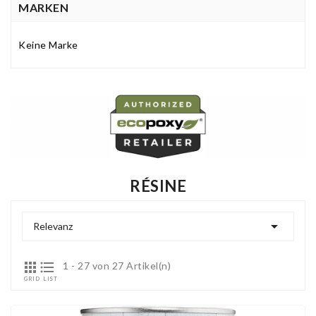
MARKEN
Keine Marke
RÉSINE

Relevanz


1 - 27 von 27 Artikel(n)
GRID
LIST