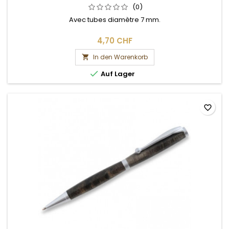
(0)
Avec tubes diamètre 7 mm.
4,70 CHF
In den Warenkorb


Auf Lager
favorite_border