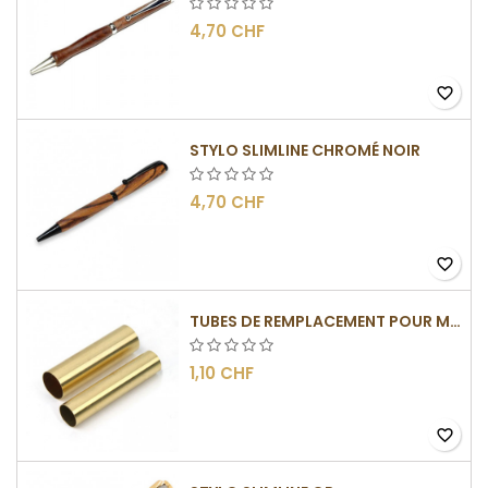
4,70 CHF
favorite_border
STYLO SLIMLINE CHROMÉ NOIR
4,70 CHF
favorite_border
TUBES DE REMPLACEMENT POUR MÉCANISMES SLIMLINE
1,10 CHF
favorite_border