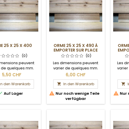
E 25 X 25 X 400
ORME 25 X 25 X 490 À
ORME 
EMPORTER SUR PLACE
EMPO
(0)
(0)
imensions peuvent
Les dimensions peuvent
Les d
r de quelques mm.
varier de quelques mm.
varie
Section brute.
Section brute. Ce carrelet,
Section
5,50 CHF
6,00 CHF
en raison de sa longueur,
en rai
est à venir chercher sur
est à 
In den Warenkorb
In den Warenkorb


place.



Auf Lager
Nur noch wenige Teile
Nur 
verfügbar