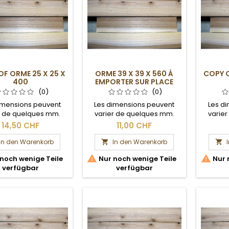
OF ORME 25 X 25 X
ORME 39 X 39 X 560 À
COPY O
400
EMPORTER SUR PLACE
(0)
(0)
imensions peuvent
Les dimensions peuvent
Les d
r de quelques mm.
varier de quelques mm.
varie
Section brute.
Section brute. Ce carrelet,
S
14,50 CHF
11,00 CHF
en raison de sa longueur,
est à venir chercher sur
In den Warenkorb
In den Warenkorb


place.


noch wenige Teile
Nur noch wenige Teile
Nur 
verfügbar
verfügbar