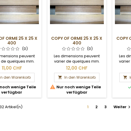
OF ORME 25 X 25 X
COPY OF ORME 25 X 25 X
COPY O
400
400
(0)
(0)
imensions peuvent
Les dimensions peuvent
Les d
r de quelques mm.
varier de quelques mm.
varie
Section brute.
Section brute.
S
11,00 CHF
12,00 CHF
In den Warenkorb
In den Warenkorb



noch wenige Teile
Nur noch wenige Teile
verfügbar
verfügbar
 32 Artikel(n)
1
2
3
Weiter