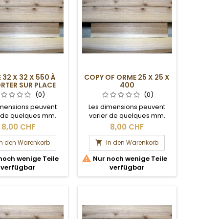
32 X 32 X 550 À
COPY OF ORME 25 X 25 X
RTER SUR PLACE
400
(0)
(0)
imensions peuvent
Les dimensions peuvent
r de quelques mm.
varier de quelques mm.
 brute. Ce carrelet,
Section brute.
8,00 CHF
8,00 CHF
son de sa longueur,
venir chercher sur
In den Warenkorb
In den Warenkorb

place.

noch wenige Teile
Nur noch wenige Teile
verfügbar
verfügbar