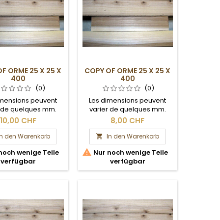
F ORME 25 X 25 X
COPY OF ORME 25 X 25 X
400
400
(0)
(0)
imensions peuvent
Les dimensions peuvent
r de quelques mm.
varier de quelques mm.
ection brute.
Section brute.
10,00 CHF
8,00 CHF
In den Warenkorb
In den Warenkorb


noch wenige Teile
Nur noch wenige Teile
verfügbar
verfügbar