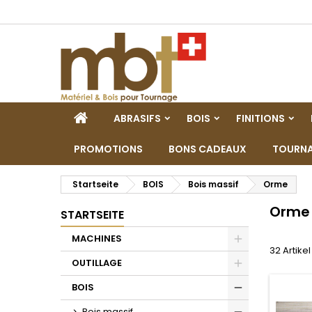
M
(
W
A
add_circle_outline
((
Si
Na
zu
STARTSEITE
ABRASIFS
BOIS
FINITIONS
PROMOTIONS
BONS CADEAUX
TOURNA
Startseite
BOIS
Bois massif
Orme
Orme
STARTSEITE
MACHINES
32 Artike
Toggle
OUTILLAGE
Toggle
BOIS
Toggle
Bois massif