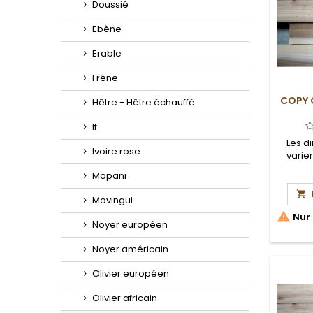
Doussié
Ebène
Erable
Frêne
COPY 
Hêtre - Hêtre échauffé
If
Les d
Ivoire rose
varie
Mopani

Movingui

Nur 
Noyer européen
Noyer américain
Olivier européen
Olivier africain