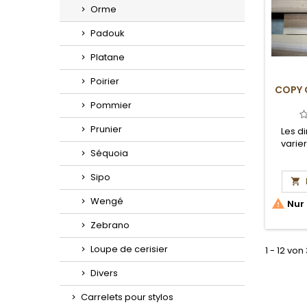
Orme
Padouk
Platane
Poirier
COPY 
Pommier
Prunier
Les d
varie
Séquoia
Sipo

Wengé

Nur 
Zebrano
Loupe de cerisier
1 - 12 von
Divers
Carrelets pour stylos