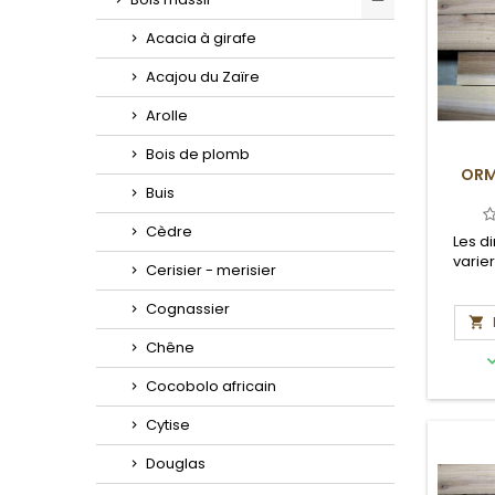
Toggle
Acacia à girafe
Acajou du Zaïre
Arolle
Bois de plomb
ORM
Buis
Cèdre
Les d
varie
Cerisier - merisier
Cognassier

Chêne
Cocobolo africain
Cytise
Douglas