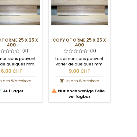
F ORME 25 X 25 X
COPY OF ORME 25 X 25 X
400
400
(0)
(0)
imensions peuvent
Les dimensions peuvent
r de quelques mm.
varier de quelques mm.
ection brute.
Section brute.
6,00 CHF
9,00 CHF
In den Warenkorb
In den Warenkorb



Auf Lager
Nur noch wenige Teile
verfügbar
