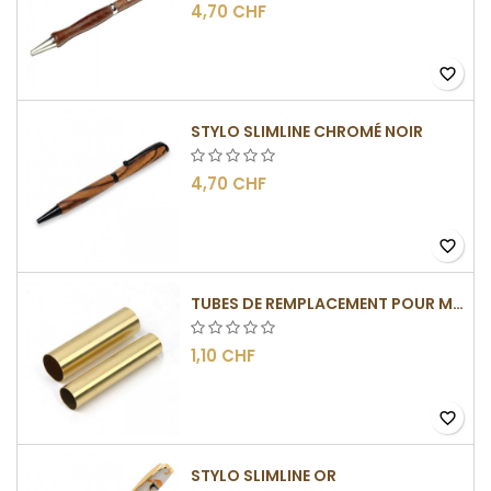
4,70 CHF
favorite_border
STYLO SLIMLINE CHROMÉ NOIR
4,70 CHF
favorite_border
TUBES DE REMPLACEMENT POUR MÉCANISMES SLIMLINE
1,10 CHF
favorite_border
STYLO SLIMLINE OR