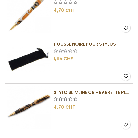
4,70 CHF
favorite_border
HOUSSE NOIRE POUR STYLOS
1,95 CHF
favorite_border
STYLO SLIMLINE OR - BARRETTE PLATE
4,70 CHF
favorite_border