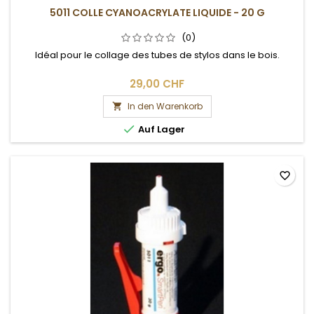
5011 COLLE CYANOACRYLATE LIQUIDE - 20 G
(0)
Idéal pour le collage des tubes de stylos dans le bois.
29,00 CHF
In den Warenkorb


Auf Lager
favorite_border