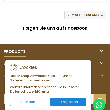
ZUM SEITENANFANG

Folgen Sie uns auf Facebook

PRODUCTS

OUR COMPANY
Cookies

IHR KONTO
Dieser Shop verwendet Cookies, um Ihr
Surferlebnis zu verbessern.
Weitere Informationen finden Sie in unserer
NEWSLETTER
Datenschutzerklärung
.
Beenden
Akzeptieren