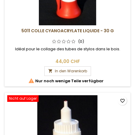
5011 COLLE CYANOACRYLATE LIQUIDE - 30 G
(0)
Idéal pour le collage des tubes de stylos dans le bois.
44,00 CHF
In den Warenkorb


Nur noch wenige Teile verfügbar
Nicht auf Lager
favorite_border