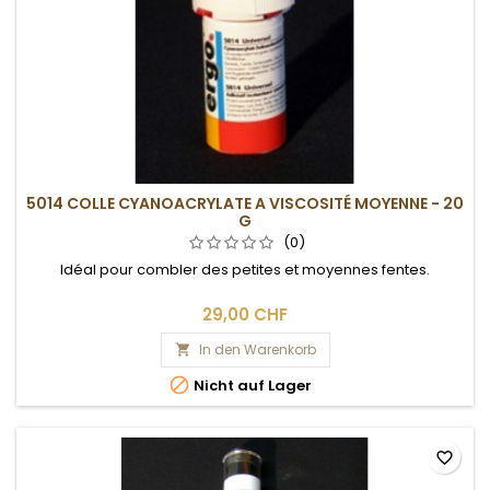
5014 COLLE CYANOACRYLATE A VISCOSITÉ MOYENNE - 20
G
(0)
Idéal pour combler des petites et moyennes fentes.
29,00 CHF
In den Warenkorb


Nicht auf Lager
favorite_border