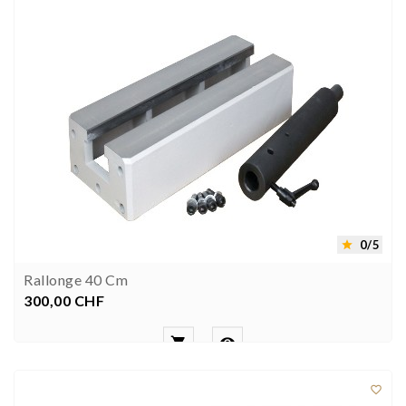
0/5

Rallonge 40 Cm
300,00 CHF
Preis


