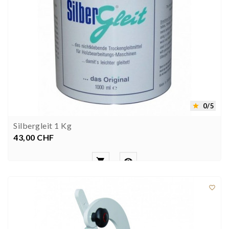
0/5

Silbergleit 1 Kg
43,00 CHF
Preis


