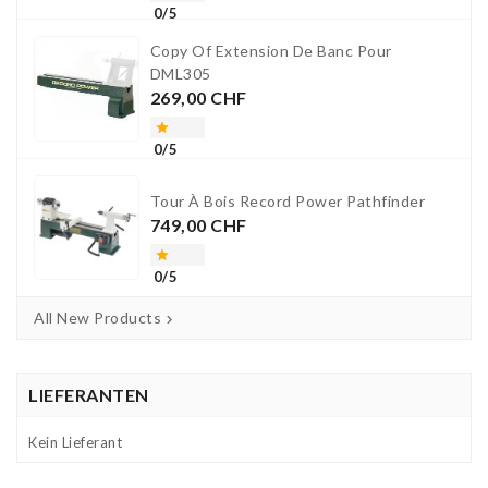
0/5
Copy Of Extension De Banc Pour
DML305
Preis
269,00 CHF

0/5
Tour À Bois Record Power Pathfinder
Preis
749,00 CHF

0/5
All New Products

LIEFERANTEN
Kein Lieferant