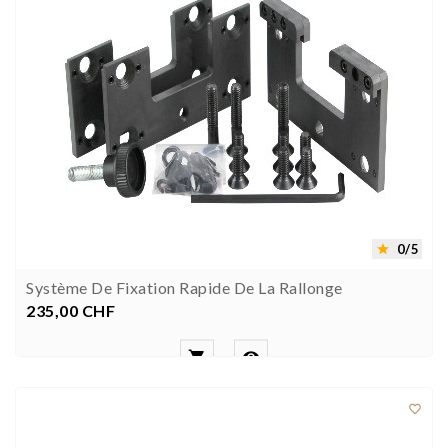
0/5

Système De Fixation Rapide De La Rallonge
235,00 CHF
Preis


