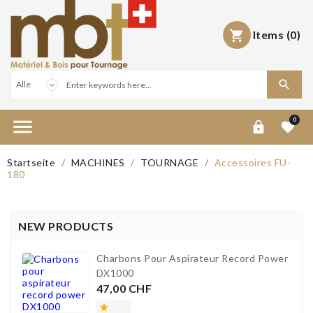
Items
(0)



0


Startseite
MACHINES
TOURNAGE
Accessoires FU-
180
NEW PRODUCTS
Charbons Pour Aspirateur Record Power
DX1000
Preis
47,00 CHF
