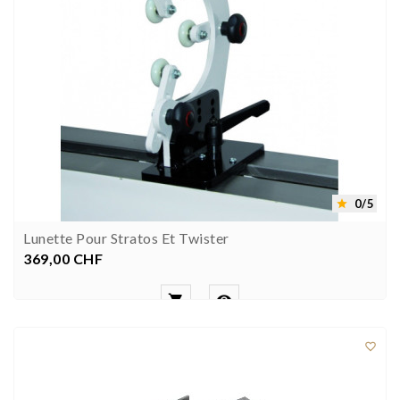
0/5

Lunette Pour Stratos Et Twister
369,00 CHF
Preis


