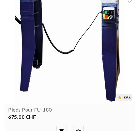

0/5

Pieds Pour FU-180
675,00 CHF
Preis

